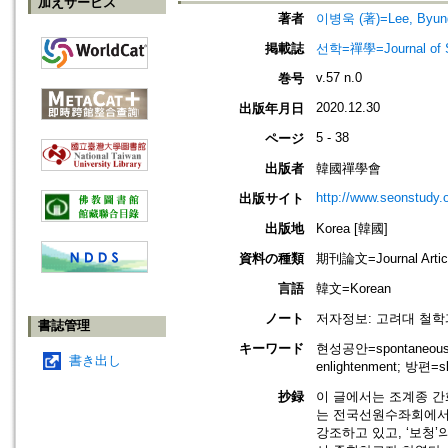
加えサービス
著者
이병욱 (著)=Lee, Byung
掲載誌
선학=禪學=Journal of S
v.57 n.0
巻号
2020.12.30
出版年月日
5 - 38
ページ
出版者
韓國禪學會
http://www.seonstudy.
出版サイト
出版地
Korea [韓國]
資料の種類
期刊論文=Journal Artic
言語
韓文=Korean
ノート
저자정보: 고려대 철학
書誌管理
キーワード
현성공안=spontaneously
書き出し
enlightenment; 방편=sk
抄録
이 글에서는 조계종 간
는 전국선원수좌회에서 
강조하고 있고, ‘보청