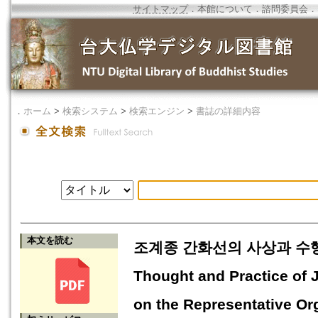
サイトマップ
．
本館について
．
諮問委員会
．
．
ホーム
>
検索システム
>
検索エンジン
>
書誌の詳細内容
本文を読む
조계종 간화선의 사상과 수행 -
Thought and Practice of
on the Representative Or