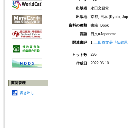
出版者
永田文昌堂
出版地
京都, 日本 [Kyoto, Jap
資料の種類
書籍=Book
言語
日文=Japanese
関連書評
上田義文著『仏教思
295
ヒット数
2022.06.10
作成日
書誌管理
書き出し