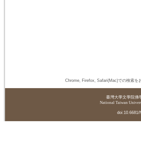
Chrome, Firefox, Safari(
臺灣大學
文學院佛
National Taiwan Universi
doi:10.6681