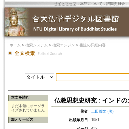
サイトマップ
．
本館について
．
諮問委員会
．
．
ホーム
>
検索システム
>
検索エンジン
>
書誌の詳細内容
本文を読む
仏教思想史研究 : インド
まだ本館にオーソラ
イズされていません
著者
上田義文 (著)
加えサービス
1951
出版年月日
432
ページ