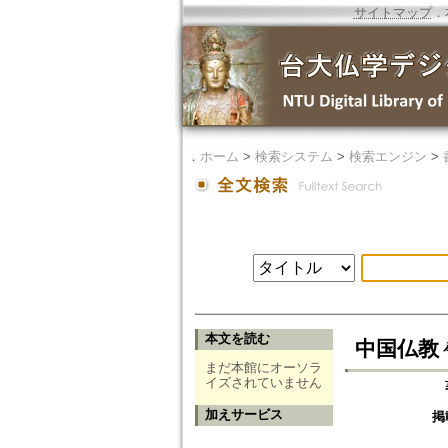
サイトマップ
．
．
ホーム
>
検索システム
>
検索エンジン
>
本文を読む
中国仏教々団の
まだ本館にオーソラ
イズされていません
加えサービス
掲