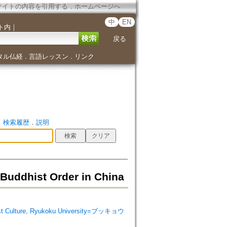
サイトの内容を引用する
．
ホームページへ
中
EN
ト内
｜
戻る
タル仏経
言語レッスン
リンク
．
．
．
検索履歴
．
説明
ddhist Order in China
 Culture, Ryukoku University=ブッキョウ