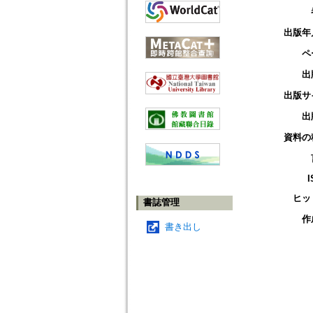
出版年
ペ
出
出版サ
出
資料の
I
ヒッ
書誌管理
作
書き出し