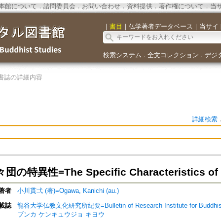
本館について
．
諮問委員会
．
お問い合わせ
．
資料提供
．
著作権について
．
当
｜
書目
｜
仏学著者データベース
｜
当サイ
検索システム
全文コレクション
デジ
．
．
書誌の詳細内容
詳細検索
特異性=The Specific Characteristics of Bu
著者
小川貫弌 (著)=Ogawa, Kanichi (au.)
載誌
龍谷大学仏教文化研究所紀要=Bulletin of Research Institute for Buddhist
ブンカ ケンキュウジョ キヨウ