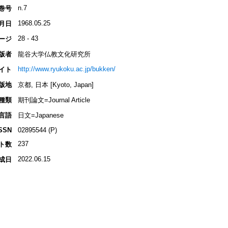
n.7
巻号
1968.05.25
月日
28 - 43
ージ
版者
龍谷大学仏教文化研究所
http://www.ryukoku.ac.jp/bukken/
イト
版地
京都, 日本 [Kyoto, Japan]
種類
期刊論文=Journal Article
言語
日文=Japanese
SSN
02895544 (P)
237
ト数
2022.06.15
成日