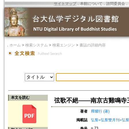
サイトマップ
．
本館について
．
諮問委員会
．
．
ホーム
>
検索システム
>
検索エンジン
>
書誌の詳細内容
本文を読む
弦歌不絕——南京古雞鳴寺
著者
釋耀行 (著)
掲載誌
弘誓=弘誓雙月刊=弘
n.73
巻号