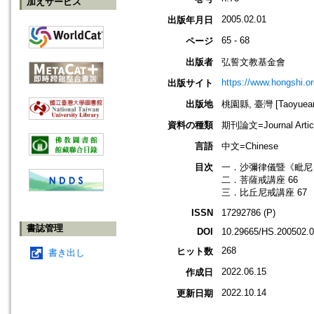
加えサービス
2005.02.01
出版年月日
65 - 68
ページ
出版者
弘誓文教基金會
https://www.hongshi.or
出版サイト
出版地
桃園縣, 臺灣 [Taoyuean 
資料の種類
期刊論文=Journal Artic
言語
中文=Chinese
目次
一．沙彌律儀暨《毗尼日
二．菩薩戒講座 66
三．比丘尼戒講座 67
ISSN
17292786 (P)
書誌管理
DOI
10.29665/HS.200502.
268
ヒット数
書き出し
2022.06.15
作成日
2022.10.14
更新日期