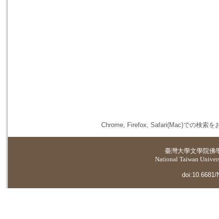
Chrome, Firefox, Safari(
臺灣大學
文學院佛
National Taiwan Universi
doi:10.6681