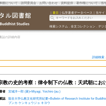
本館について
．
諮問委員会
．
お問い合わせ
．
資料提供
．
著作権について
．
当
｜
書目
｜
仏学著者データベース
｜
当サイ
検索システム
全文コレクション
デジ
．
．
書誌の詳細内容
詳細検索
宗教の史的考察：律令制下の仏教：天武朝にお
著者
宮城洋一郎 (著)=Miyagi, Yoichiro (au.)
載誌
龍谷大学仏教文化研究所紀要=Bulletin of Research Institute for Buddhist
ブンカ ケンキュウジョ キヨウ