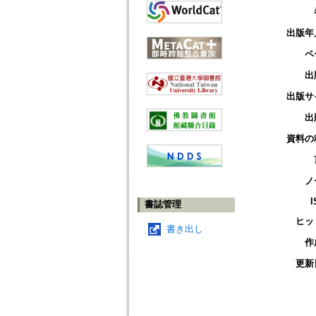
出版年
ペ
出
出版サ
出
資料の
ノ
I
書誌管理
ヒッ
書き出し
作
更新