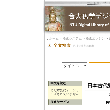
サイトマップ
．
．
ホーム
>
検索システム
>
検索エンジン
>
本文を読む
日本古代
まだ本館にオーソラ
イズされていません
加えサービス
掲