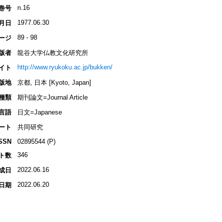
n.16
巻号
1977.06.30
月日
89 - 98
ージ
版者
龍谷大学仏教文化研究所
http://www.ryukoku.ac.jp/bukken/
イト
版地
京都, 日本 [Kyoto, Japan]
種類
期刊論文=Journal Article
言語
日文=Japanese
ート
共同研究
SSN
02895544 (P)
346
ト数
2022.06.16
成日
2022.06.20
日期