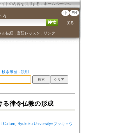
サイトの内容を引用する
．
ホームページへ
中
EN
ト内
｜
戻る
タル仏経
言語レッスン
リンク
．
．
．
検索履歴
．
説明
ける律令仏教の形成
 Culture, Ryukoku University=ブッキョウ