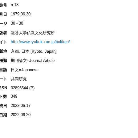
n.18
巻号
1979.06.30
月日
30 - 30
ージ
版者
龍谷大学仏教文化研究所
http://www.ryukoku.ac.jp/bukken/
イト
版地
京都, 日本 [Kyoto, Japan]
種類
期刊論文=Journal Article
言語
日文=Japanese
ート
共同研究
SSN
02895544 (P)
349
ト数
2022.06.17
成日
2022.06.20
日期