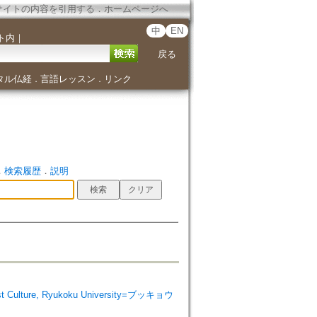
サイトの内容を引用する
．
ホームページへ
中
EN
ト内
｜
戻る
タル仏経
言語レッスン
リンク
．
．
．
検索履歴
．
説明
 Culture, Ryukoku University=ブッキョウ