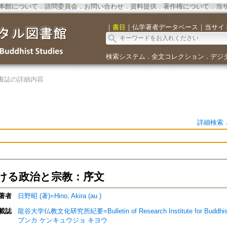
本館について
．
諮問委員会
．
お問い合わせ
．
資料提供
．
著作権について
．
当
｜
書目
｜
仏学著者データベース
｜
当サイ
検索システム
全文コレクション
デジ
．
．
書誌の詳細内容
詳細検索
ける政治と宗教：序文
著者
日野昭 (著)=Hino, Akira (au.)
載誌
龍谷大学仏教文化研究所紀要=Bulletin of Research Institute for Buddhist
ブンカ ケンキュウジョ キヨウ