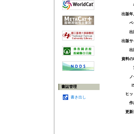
出版年
ペ
出
出版サ
出
資料の
ノ
I
書誌管理
ヒッ
書き出し
作
更新