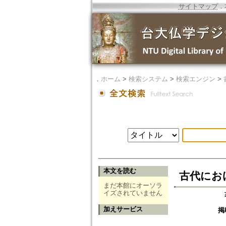
サイトマップ
．
．
ホーム
>
検索システム
>
検索エンジン
>
本文を読む
古代にお
まだ本館にオーソラ
イズされていません
加えサービス
掲