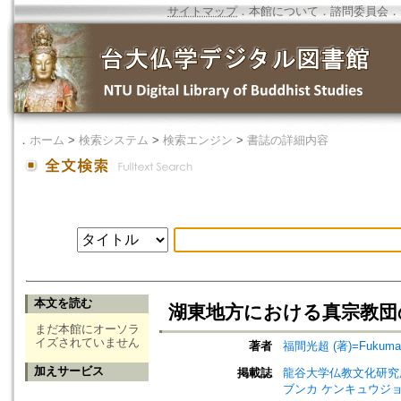
サイトマップ
．
本館について
．
諮問委員会
．
．
ホーム
>
検索システム
>
検索エンジン
>
書誌の詳細内容
本文を読む
湖東地方における真宗教団
まだ本館にオーソラ
イズされていません
著者
福間光超 (著)=Fukuma, 
加えサービス
掲載誌
龍谷大学仏教文化研究所紀要=Bull
ブンカ ケンキュウジョ