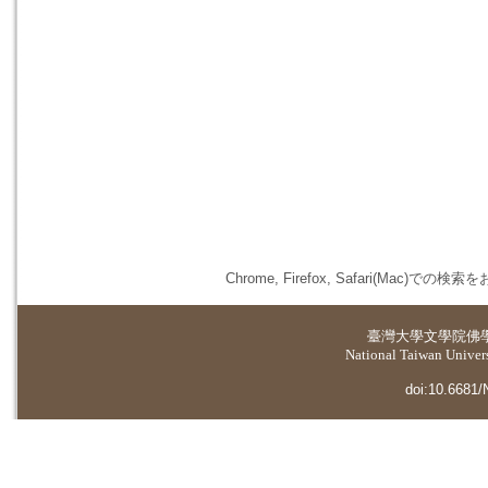
Chrome, Firefox, Safari(
臺灣大學
文學院佛
National Taiwan Universi
doi:10.6681