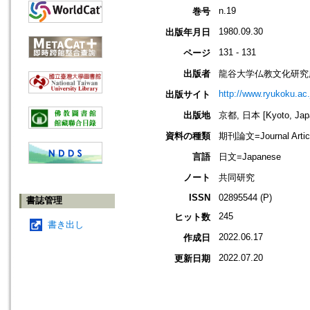
n.19
巻号
1980.09.30
出版年月日
131 - 131
ページ
出版者
龍谷大学仏教文化研究
http://www.ryukoku.ac.
出版サイト
出版地
京都, 日本 [Kyoto, Jap
資料の種類
期刊論文=Journal Artic
言語
日文=Japanese
ノート
共同研究
ISSN
02895544 (P)
書誌管理
245
ヒット数
書き出し
2022.06.17
作成日
2022.07.20
更新日期