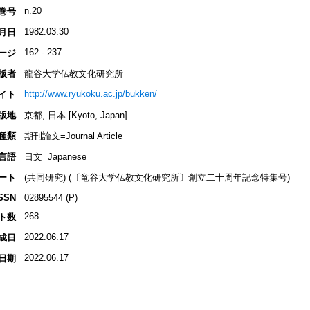
n.20
巻号
1982.03.30
月日
162 - 237
ージ
版者
龍谷大学仏教文化研究所
http://www.ryukoku.ac.jp/bukken/
イト
版地
京都, 日本 [Kyoto, Japan]
種類
期刊論文=Journal Article
言語
日文=Japanese
ート
(共同研究) (〔竜谷大学仏教文化研究所〕創立二十周年記念特集号)
SSN
02895544 (P)
268
ト数
2022.06.17
成日
2022.06.17
日期