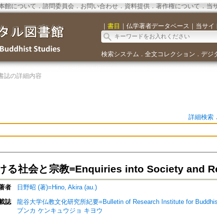
本館について
．
諮問委員会
．
お問い合わせ
．
資料提供
．
著作権について
．
当
｜
書目
｜
仏学著者データベース
｜
当サイ
検索システム
全文コレクション
デジ
．
．
書誌の詳細内容
詳細検索
会と宗教=Enquiries into Society and Relig
著者
日野昭 (著)=Hino, Akira (au.)
載誌
龍谷大学仏教文化研究所紀要=Bulletin of Research Institute for Buddhist
ブンカ ケンキュウジョ キヨウ