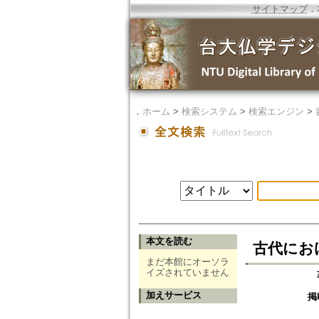
サイトマップ
．
．
ホーム
>
検索システム
>
検索エンジン
>
本文を読む
古代における社
まだ本館にオーソラ
イズされていません
加えサービス
掲