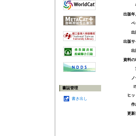
出版年
ペ
出
出版サ
出
資料の
ノ
I
書誌管理
ヒッ
書き出し
作
更新