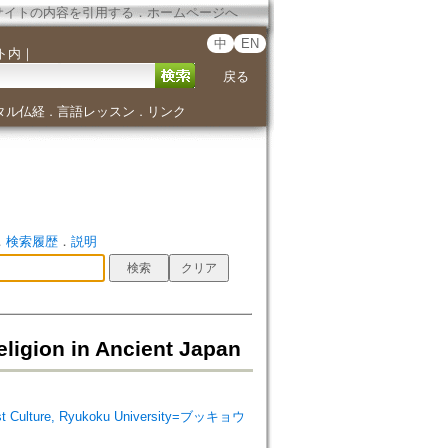
サイトの内容を引用する
．
ホームページへ
中
EN
ト内
｜
戻る
タル仏経
言語レッスン
リンク
．
．
．
検索履歴
．
説明
ion in Ancient Japan
 Culture, Ryukoku University=ブッキョウ