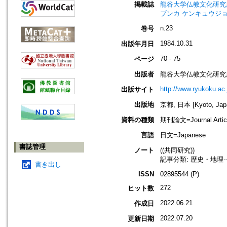
掲載誌
龍谷大学仏教文化研究所紀要=Bull
ブンカ ケンキュウジョ
n.23
巻号
1984.10.31
出版年月日
70 - 75
ページ
出版者
龍谷大学仏教文化研究
http://www.ryukoku.ac.
出版サイト
出版地
京都, 日本 [Kyoto, Jap
資料の種類
期刊論文=Journal Artic
言語
日文=Japanese
書誌管理
ノート
((共同研究))
記事分類: 歴史・地理-
書き出し
ISSN
02895544 (P)
272
ヒット数
2022.06.21
作成日
2022.07.20
更新日期