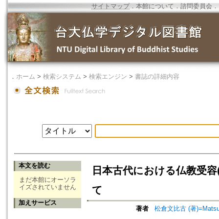
サイトマップ
．
本館について
．
諮問委員会
．
．
ホーム
>
検索システム
>
検索エンジン
>
書誌の詳細内容
本文を読む
日本古代における仏教受容(
まだ本館にオーソラ
イズされていません
て
加えサービス
著者
松倉文比古 (著)=Matsukur