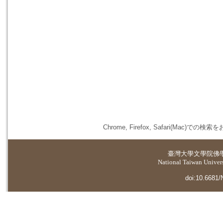
Chrome, Firefox, Safari(
臺灣大學
文學院佛
National Taiwan Universi
doi:10.6681