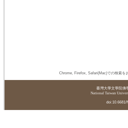
Chrome, Firefox, Safari(
臺灣大學
文學院佛
National Taiwan Universi
doi:10.6681