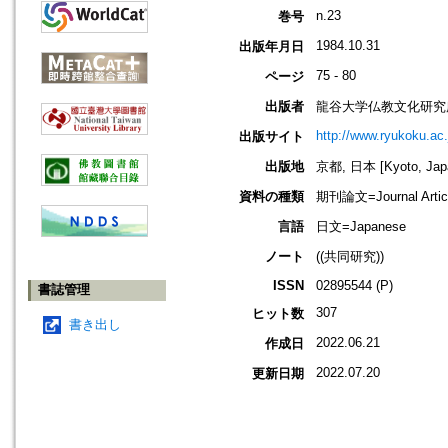
n.23
巻号
1984.10.31
出版年月日
75 - 80
ページ
出版者
龍谷大学仏教文化研究
http://www.ryukoku.ac.
出版サイト
出版地
京都, 日本 [Kyoto, Jap
資料の種類
期刊論文=Journal Artic
言語
日文=Japanese
ノート
((共同研究))
ISSN
02895544 (P)
書誌管理
307
ヒット数
書き出し
2022.06.21
作成日
2022.07.20
更新日期