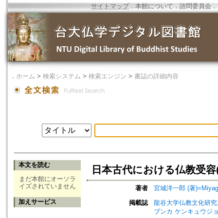
サイトマップ
．
本館について
．
諮問委員会
．
．
ホーム
>
検索システム
>
検索エンジン
>
書誌の詳細内容
本文を読む
日本古代における仏教受容
まだ本館にオーソラ
イズされていません
著者
宮城洋一郎 (著)=Miyagi, Y
加えサービス
掲載誌
龍谷大学仏教文化研究所紀要=Bull
ブンカ ケンキュウジョ