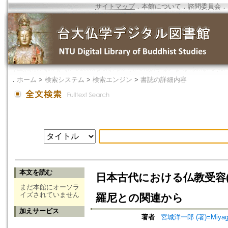
サイトマップ
．
本館について
．
諮問委員会
．
．
ホーム
>
検索システム
>
検索エンジン
>
書誌の詳細内容
本文を読む
日本古代における仏教受容
まだ本館にオーソラ
イズされていません
羅尼との関連から
加えサービス
著者
宮城洋一郎 (著)=Miyagi, Y