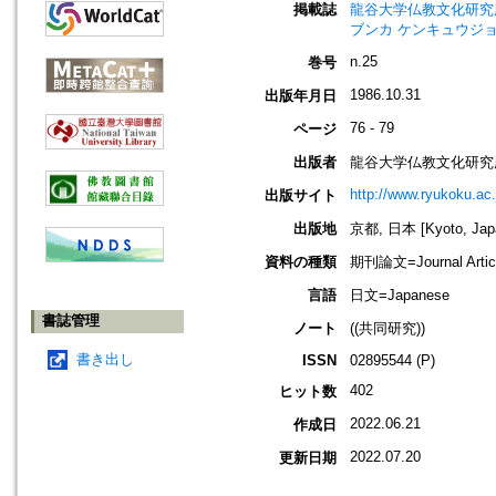
掲載誌
龍谷大学仏教文化研究所紀要=Bull
ブンカ ケンキュウジョ
n.25
巻号
1986.10.31
出版年月日
76 - 79
ページ
出版者
龍谷大学仏教文化研究
http://www.ryukoku.ac.
出版サイト
出版地
京都, 日本 [Kyoto, Jap
資料の種類
期刊論文=Journal Artic
言語
日文=Japanese
書誌管理
ノート
((共同研究))
書き出し
ISSN
02895544 (P)
402
ヒット数
2022.06.21
作成日
2022.07.20
更新日期