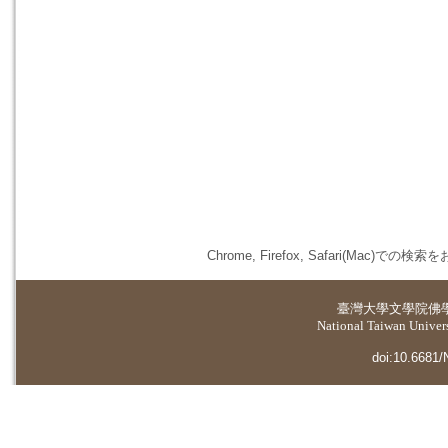
Chrome, Firefox, Safari(
臺灣大學
文學院佛
National Taiwan Universi
doi:10.6681