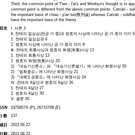
Third, the common point of T'ien－t'ai's and Wonhyo's thought is to 
common point is different from the above common points. Catvāri－sid
the important base of chiao－p'an lun(敎判論) whereas Catvāri－siddhā
have the important base of the theory.
目次
Ⅰ. 서론 3
Ⅱ. 천태의 일심삼관(공·가·중)과 원효의 사상에 나타난 공·가·중의 의미 6
1. 천태의 일심삼관 6
2. 원효의 사상에 나타난 공·가·중의 의미 8
Ⅲ. 천태의 회통사상과 원효의 화쟁(회통)사상 13
1. 천태의 회통사상 13
2. 원효의 화쟁(회통)사상 20
1) 『대승기신론소』와 『대승기신론별기』에 나타난 화쟁사상 20
2) 『법화종요』에 나타난 화쟁사상 21
3) 『대혜도경종요』에 나타난 화쟁사상 24
Ⅳ. 천태의 4실단과 원효의 4실단 26
1. 천태의 4실단 27
2. 원효의 4실단 30
Ⅴ. 결론 35
ISSN
1975857X (P); 26715708 (E)
137
ト数
2022.06.22
成日
2022.06.22
日期