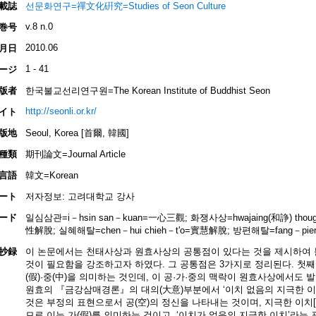
載誌
선문화연구=禪文化硏究=Studies of Seon Culture
v.8 n.0
巻号
2010.06
月日
1 - 41
ージ
版者
한국불교선리연구원=The Korean Institute of Buddhist Seon
http://seonli.or.kr/
イト
版地
Seoul, Korea [首爾, 韓國]
種類
期刊論文=Journal Article
言語
韓文=Korean
ート
저자정보: 고려대학교 강사
ード
일심삼관=i－hsin san－kuan=一心三觀; 화쟁사상=hwajaing(和諍) though
性解脫; 실혜해탈=chen－hui chieh－t'o=實慧解脫; 방편해탈=fang－pien
抄録
이 논문에서는 천태사상과 원효사상의 공통점이 있다는 것을 제시하여 
것이 필요함을 강조하고자 하였다. 그 공통점은 3가지로 정리된다. 첫째,
(假)·중(中)을 의미하는 것인데, 이 공·가·중의 맥락이 원효사상에서도 
원효의 『금강삼매경론』의 대의(大意)부분에서 ‘이치 없음의 지극한 이
것은 부정의 표현으로서 공(空)의 정신을 나타내는 것이며, 지극한 이치
므로 이는 가(假)를 의미하는 것이고, ‘이치가 없음의 지극한 이치’라는 