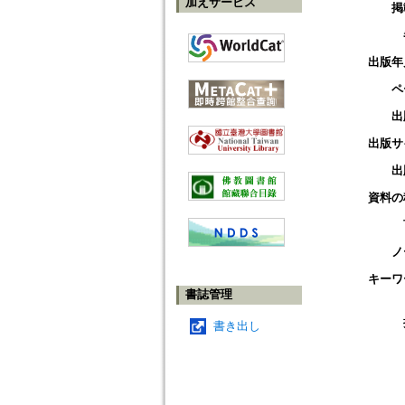
加えサービス
掲
出版年
ペ
出
出版サ
出
資料の
ノ
キーワ
書誌管理
書き出し