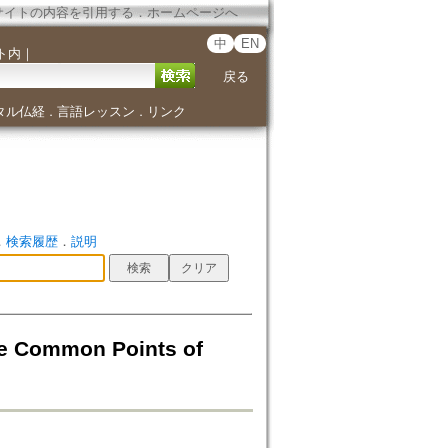
サイトの内容を引用する
．
ホームページへ
中
EN
ト内
｜
戻る
タル仏経
言語レッスン
リンク
．
．
．
検索履歴
．
説明
ommon Points of