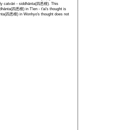
apply catvāri－siddhānta(四悉檀). This
dhānta(四悉檀) in T'ien－t'ai's thought is
nta(四悉檀) in Wonhyo's thought does not