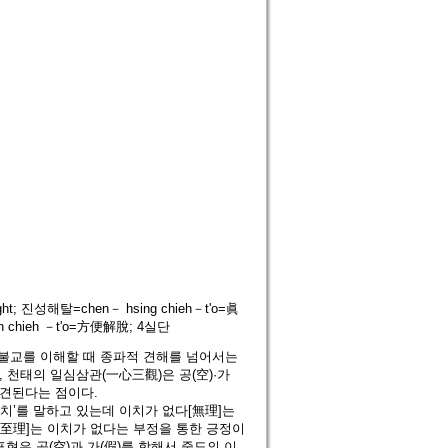
t; 진성해탈=chen－ hsing chieh－t'o=眞
 chieh －t'o=方便解脫; 4실단
불교를 이해할 때 종파적 견해를 넘어서는
 천태의 일심삼관(一心三觀)은 공(空)·가
발견된다는 점이다.
치’를 말하고 있는데 이치가 없다[無理]는
[至理]는 이치가 없다는 부정을 통한 긍정이
표현은 공(空)과 가(假)를 합해서 중도의 이