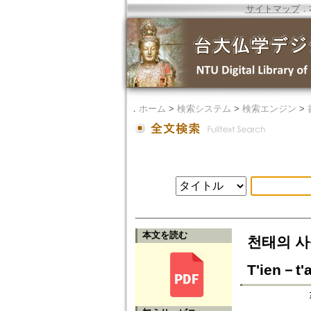
サイトマップ
．
．
ホーム
>
検索システム
>
検索エンジン
>
本文を読む
천태의 사상
T'ien－t'