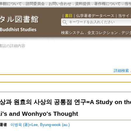
本館について
．
諮問委員会
．
お問い合わせ
．
資料提供
．
著作権について
．
当
｜
書目
｜
仏学著者データベース
｜
当サイ
検索システム
全文コレクション
デジ
．
．
書誌の詳細内容
詳細検索
과 원효의 사상의 공통점 연구=A Study on the C
ai's and Wonhyo's Thought
著者
이병욱 (著)=Lee, Byung-wook (au.)