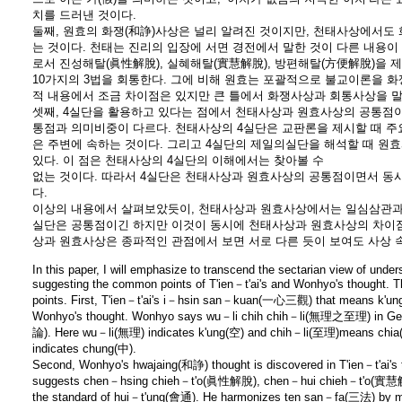
치를 드러낸 것이다.
둘째, 원효의 화쟁(和諍)사상은 널리 알려진 것이지만, 천태사상에서도
는 것이다. 천태는 진리의 입장에 서면 경전에서 말한 것이 다른 내용이
로서 진성해탈(眞性解脫), 실혜해탈(實慧解脫), 방편해탈(方便解脫)을 
10가지의 3법을 회통한다. 그에 비해 원효는 포괄적으로 불교이론을 화
적 내용에서 조금 차이점은 있지만 큰 틀에서 화쟁사상과 회통사상을 말
셋째, 4실단을 활용하고 있다는 점에서 천태사상과 원효사상의 공통점이 
통점과 의미비중이 다르다. 천태사상의 4실단은 교판론을 제시할 때 주
은 주변에 속하는 것이다. 그리고 4실단의 제일의실단을 해석할 때 
있다. 이 점은 천태사상의 4실단의 이해에서는 찾아볼 수
없는 것이다. 따라서 4실단은 천태사상과 원효사상의 공통점이면서 동
다.
이상의 내용에서 살펴보았듯이, 천태사상과 원효사상에서는 일심삼관과 
실단은 공통점이긴 하지만 이것이 동시에 천태사상과 원효사상의 차이점
상과 원효사상은 종파적인 관점에서 보면 서로 다른 듯이 보여도 사상 
In this paper, I will emphasize to transcend the sectarian view of und
suggesting the common points of T'ien－t'ai's and Wonhyo's thought. T
points. First, T'ien－t'ai's i－hsin san－kuan(一心三觀) that means k'ung(
Wonhyo's thought. Wonhyo says wu－li chih chih－li(無理之至理) 
論). Here wu－li(無理) indicates k'ung(空) and chih－li(至理)means ch
indicates chung(中).
Second, Wonhyo's hwajaing(和諍) thought is discovered in T'ien－t'ai'
suggests chen－hsing chieh－t'o(眞性解脫), chen－hui chieh－t'o(實慧
the standard of hui－t'ung(會通). He harmonizes ten san－fa(三法) by m