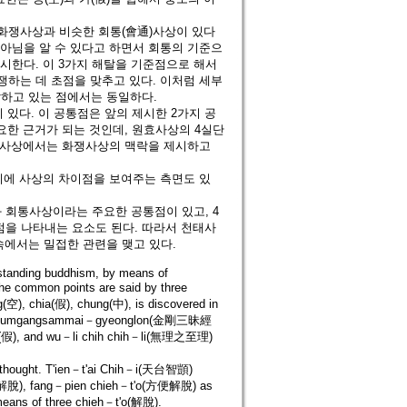
 화쟁사상과 비슷한 회통(會通)사상이 있다
 아님을 알 수 있다고 하면서 회통의 기준으
제시한다. 이 3가지 해탈을 기준점으로 해서
쟁하는 데 초점을 맞추고 있다. 이처럼 세부
하고 있는 점에서는 동일하다.
있다. 이 공통점은 앞의 제시한 2가지 공
요한 근거가 되는 것인데, 원효사상의 4실단
원효사상에서는 화쟁사상의 맥락을 제시하고
시에 사상의 차이점을 보여주는 측면도 있
회통사상이라는 주요한 공통점이 있고, 4
을 나타내는 요소도 된다. 따라서 천태사
속에서는 밀접한 관련을 맺고 있다.
erstanding buddhism, by means of
he common points are said by three
空), chia(假), chung(中), is discovered in
in Geumgangsammai－gyeonglon(金剛三昧經
ia(假), and wu－li chih chih－li(無理之至理)
s thought. T'ien－t'ai Chih－i(天台智顗)
解脫), fang－pien chieh－t'o(方便解脫) as
eans of three chieh－t'o(解脫).