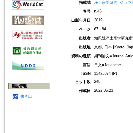
掲載誌
浄土宗学研究=ジョウドシュ
n.46
巻号
2019
出版年月日
67 - 84
ページ
出版者
知恩院浄土宗学研究所
出版地
京都, 日本 [Kyoto, Jap
資料の種類
期刊論文=Journal Artic
言語
日文=Japanese
ISSN
13425374 (P)
248
ヒット数
書誌管理
2022.06.23
作成日
書き出し