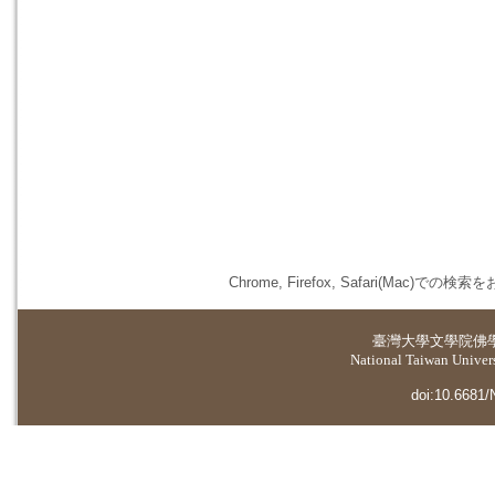
Chrome, Firefox, Safari(
臺灣大學
文學院佛
National Taiwan Universi
doi:10.6681