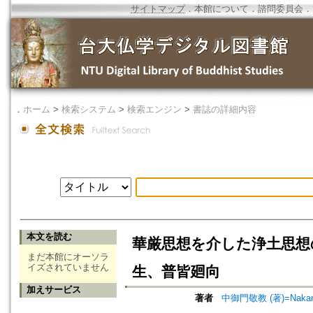
サイトマップ
．
本館について
．
諮問委員会
．
．
ホーム
>
検索システム
>
検索エンジン
>
書誌の詳細内容
本文を読む
華厳思想を介した浄土思想
まだ本館にオーソラ
イズされていません
生、普皆廻向
加えサービス
著者
中御門敬教 (著)=Nakamik