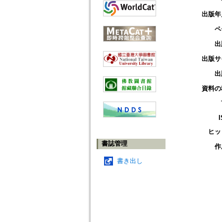
出版年
ペ
出
出版サ
出
資料の
ヒッ
書誌管理
作
書き出し