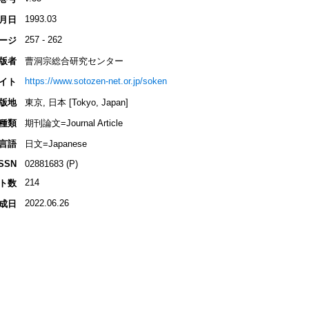
1993.03
月日
257 - 262
ージ
版者
曹洞宗総合研究センター
https://www.sotozen-net.or.jp/soken
イト
版地
東京, 日本 [Tokyo, Japan]
種類
期刊論文=Journal Article
言語
日文=Japanese
ISSN
02881683 (P)
214
ト数
2022.06.26
成日