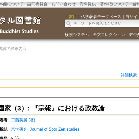
本館について
．
諮問委員会
．
お問い合わせ
．
資料提供
．
著作権について
．
当
｜
書目
｜
仏学著者データベース
｜
当サイ
検索システム
全文コレクション
デジ
．
．
書誌の詳細内容
詳細検索
国家（3）: 『宗報』における政教論
著者
工藤英勝 (著)
載誌
宗学研究=Journal of Soto Zen studies
v.35
巻号