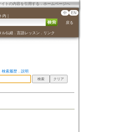
サイトの内容を引用する
．
ホームページへ
中
EN
ト内
｜
戻る
タル仏経
言語レッスン
リンク
．
．
．
検索履歴
．
説明