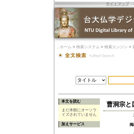
サイトマップ
．
．
ホーム
>
検索システム
>
検索エンジン
>
本文を読む
曹洞宗と
まだ本館にオーソラ
イズされていません
加えサービス
掲