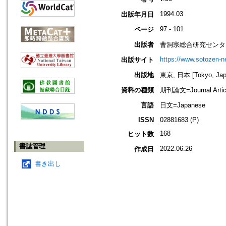
1994.03
出版年月日
97 - 101
ページ
出版者
曹洞宗総合研究センタ
https://www.sotozen-ne
出版サイト
出版地
東京, 日本 [Tokyo, Jap
資料の種類
期刊論文=Journal Artic
言語
日文=Japanese
ISSN
02881683 (P)
168
ヒット数
書誌管理
2022.06.26
作成日
書き出し