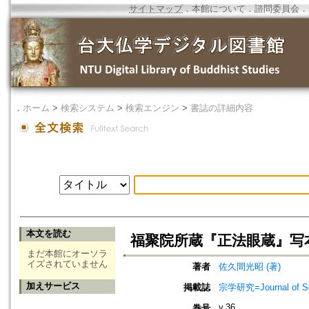
サイトマップ
．
本館について
．
諮問委員会
．
．
ホーム
>
検索システム
>
検索エンジン
>
書誌の詳細内容
本文を読む
福聚院所蔵『正法眼蔵』写
まだ本館にオーソラ
イズされていません
著者
佐久間光昭 (著)
加えサービス
掲載誌
宗学研究=Journal of Sot
v.36
巻号