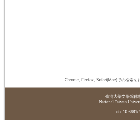
Chrome, Firefox, Safari(
臺灣大學
文學院佛
National Taiwan Universi
doi:10.6681