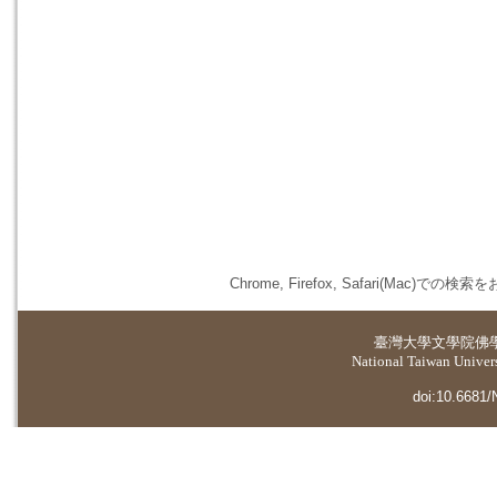
Chrome, Firefox, Safari(
臺灣大學
文學院佛
National Taiwan Universi
doi:10.6681