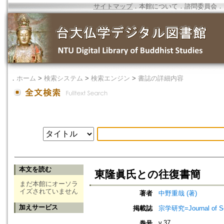
サイトマップ
．
本館について
．
諮問委員会
．
．
ホーム
>
検索システム
>
検索エンジン
>
書誌の詳細内容
本文を読む
東隆眞氏との往復書簡
まだ本館にオーソラ
イズされていません
著者
中野重哉 (著)
加えサービス
掲載誌
宗学研究=Journal of Sot
v.37
巻号