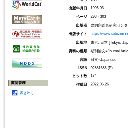
1995.03
出版年月日
298 - 303
ページ
出版者
曹洞宗総合研究センタ
https://www.sotozen-ne
出版サイト
出版地
東京, 日本 [Tokyo, Jap
資料の種類
期刊論文=Journal Artic
言語
日文=Japanese
ISSN
02881683 (P)
174
ヒット数
書誌管理
2022.06.26
作成日
書き出し