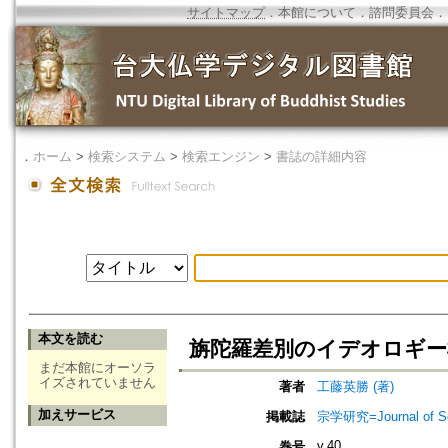
サイトマップ
．
本館について
．
諮問委員会
．
．
ホーム
>
検索システム
>
検索エンジン
>
書誌の詳細内容
本文を読む
旃陀羅差別のイデオロギー
まだ本館にオーソラ
イズされていません
著者
工藤英勝 (著)
加えサービス
掲載誌
宗学研究=Journal of Sot
v.40
巻号