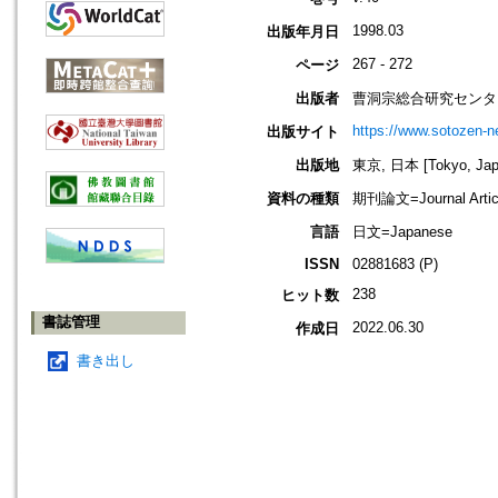
1998.03
出版年月日
267 - 272
ページ
出版者
曹洞宗総合研究センタ
https://www.sotozen-ne
出版サイト
出版地
東京, 日本 [Tokyo, Jap
資料の種類
期刊論文=Journal Artic
言語
日文=Japanese
ISSN
02881683 (P)
238
ヒット数
書誌管理
2022.06.30
作成日
書き出し