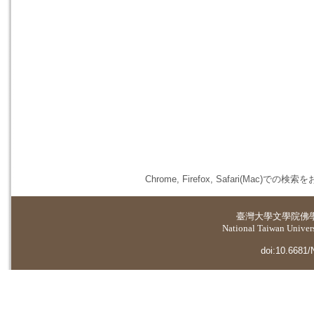
Chrome, Firefox, Safari(
臺灣大學
文學院佛
National Taiwan Universi
doi:10.6681