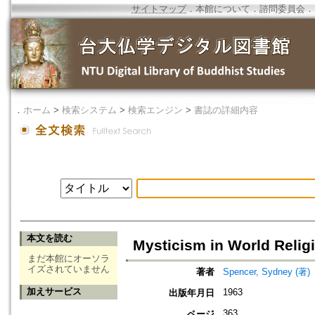
サイトマップ
．
本館について
．
諮問委員会
．
．
ホーム
>
検索システム
>
検索エンジン
>
書誌の詳細内容
本文を読む
Mysticism in World Relig
まだ本館にオーソラ
イズされていません
著者
Spencer, Sydney (著)
加えサービス
1963
出版年月日
363
ページ