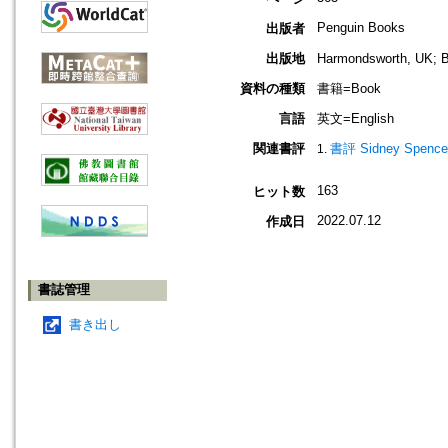
Penguin Books
出版者
出版地
Harmondsworth, UK
資料の種類
書籍=Book
言語
英文=English
関連書評
書評 Sidney Spencer, 
163
ヒット数
2022.07.12
作成日
書誌管理
書き出し