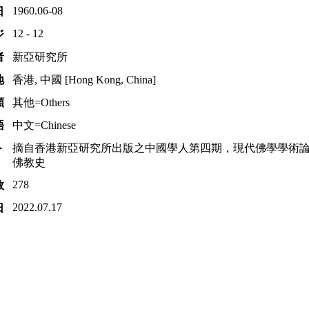
1960.06-08
日
12 - 12
ジ
者
新亞研究所
地
香港, 中國 [Hong Kong, China]
類
其他=Others
語
中文=Chinese
ト
摘自香港新亞研究所出版之中國學人第四期，現代佛學學術論文分
佛教史
278
数
2022.07.17
日