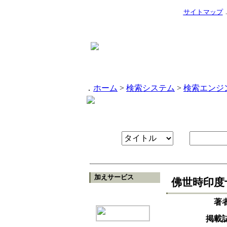
サイトマップ
．
ホーム
>
検索システム
>
検索エンジ
加えサービス
佛世時印度
著
掲載