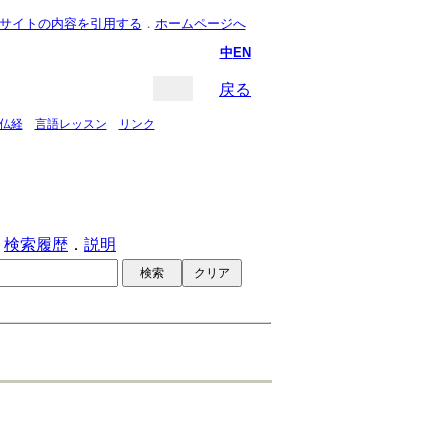
サイトの内容を引用する
．
ホームページへ
中
EN
ト内
｜
戻る
仏経
．
言語レッスン
．
リンク
．
検索履歴
．
説明