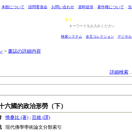
．
本館について
．
諮問委員会
．
お問い合わせ
．
資料提供
．
著作権について
．
当
｜
書目
｜
仏学著者データベース
｜
当サイ
検索システム
．
全文コレクション
．
デジタル
ン
>
書誌の詳細内容
詳細検索
十六國的政治形勞（下）
者
憍桑比 (著)
;
百維 (譯)
誌
現代佛學學術論文分類索引