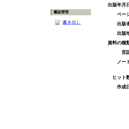
出版年月
書誌管理
ペー
書き出し
出版
出版
資料の種
言
ノー
ヒット
作成