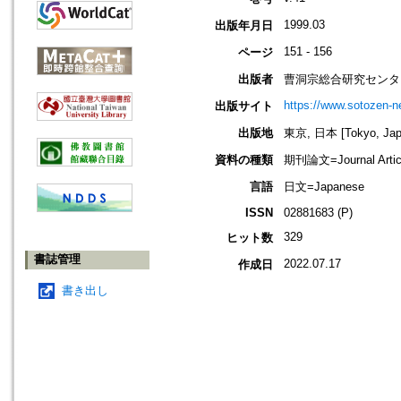
1999.03
出版年月日
151 - 156
ページ
出版者
曹洞宗総合研究センタ
https://www.sotozen-ne
出版サイト
出版地
東京, 日本 [Tokyo, Jap
資料の種類
期刊論文=Journal Artic
言語
日文=Japanese
ISSN
02881683 (P)
329
ヒット数
書誌管理
2022.07.17
作成日
書き出し