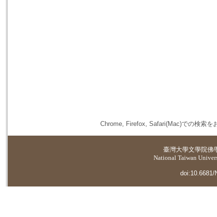
Chrome, Firefox, Safari(
臺灣大學
文學院佛
National Taiwan Universi
doi:10.6681