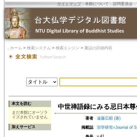
サイトマップ
．
本館について
．
諮問委員会
．
．
ホーム
>
検索システム
>
検索エンジン
>
書誌の詳細内容
本文を読む
中世禅語録にみる忌日本尊
まだ本館にオーソラ
イズされていません
著者
遠藤広昭 (著)
加えサービス
掲載誌
宗学研究=Journal of Sot
v.41
巻号