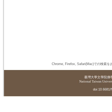
Chrome, Firefox, Safari(
臺灣大學
文學院佛
National Taiwan Universi
doi:10.6681