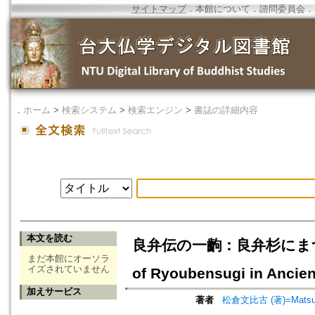
サイトマップ
．
本館について
．
諮問委員会
．
．
ホーム
>
検索システム
>
検索エンジン
>
書誌の詳細内容
本文を読む
良弁伝の一齣：良弁杉にまつわる説
まだ本館にオーソラ
イズされていません
of Ryoubensugi in Ancie
加えサービス
著者
松倉文比古 (著)=Matsukur