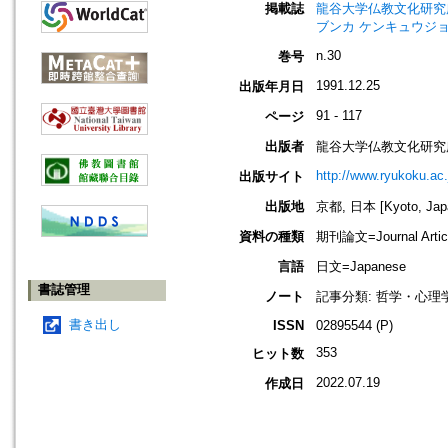
掲載誌
龍谷大学仏教文化研究所紀要=Bull
ブンカ ケンキュウジョ
n.30
巻号
1991.12.25
出版年月日
91 - 117
ページ
出版者
龍谷大学仏教文化研究
http://www.ryukoku.ac.
出版サイト
出版地
京都, 日本 [Kyoto, Jap
資料の種類
期刊論文=Journal Artic
言語
日文=Japanese
書誌管理
ノート
記事分類: 哲学・心理学
書き出し
ISSN
02895544 (P)
353
ヒット数
2022.07.19
作成日