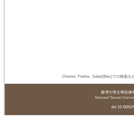
Chrome, Firefox, Safari(
臺灣大學
文學院佛
National Taiwan Universi
doi:10.6681