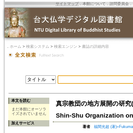
サイトマップ
．
本館について
．
諮問委員会
．
．
ホーム
>
検索システム
>
検索エンジン
>
書誌の詳細内容
本文を読む
真宗教団の地方展開の研究(2)=An In
まだ本館にオーソラ
イズされていません
Shin-Shu Organization on 
加えサービス
著者
福間光超 (著)=Fukuma, 