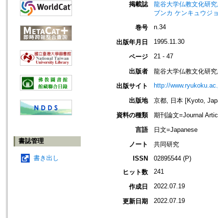
掲載誌
龍谷大学仏教文化研究所紀要=Bull
ブンカ ケンキュウジョ
n.34
巻号
1995.11.30
出版年月日
21 - 47
ページ
出版者
龍谷大学仏教文化研究
http://www.ryukoku.ac.
出版サイト
出版地
京都, 日本 [Kyoto, Jap
資料の種類
期刊論文=Journal Artic
言語
日文=Japanese
書誌管理
ノート
共同研究
書き出し
ISSN
02895544 (P)
241
ヒット数
2022.07.19
作成日
2022.07.19
更新日期