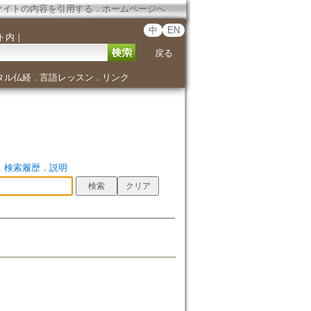
サイトの内容を引用する
．
ホームページへ
中
EN
ト内
｜
戻る
タル仏経
言語レッスン
リンク
．
．
．
検索履歴
．
説明