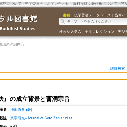
本館について
．
諮問委員会
．
お問い合わせ
．
資料提供
．
著作権について
．
当
｜
書目
｜
仏学著者データベース
｜
当サイ
検索システム
全文コレクション
デジ
．
．
書誌の詳細内容
詳細検索
法』の成立背景と曹洞宗旨
著者
池田魯参 (著)
載誌
宗学研究=Journal of Soto Zen studies
v.43
巻号