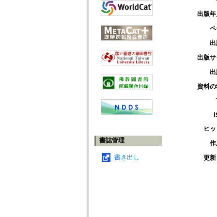
出版年
ペ
出
出版サ
出
資料の
ヒッ
書誌管理
作
書き出し
更新