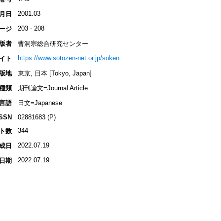
2001.03
月日
203 - 208
ージ
版者
曹洞宗総合研究センター
https://www.sotozen-net.or.jp/soken
イト
版地
東京, 日本 [Tokyo, Japan]
種類
期刊論文=Journal Article
言語
日文=Japanese
ISSN
02881683 (P)
344
ト数
2022.07.19
成日
2022.07.19
日期