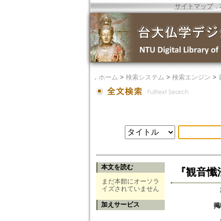
サイトマップ
．
．
ホーム
>
検索システム
>
検索エンジン
>
本文を読む
『観音懺
まだ本館にオーソラ
イズされていません
加えサービス
掲