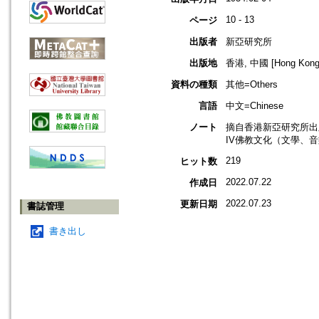
10 - 13
ページ
出版者
新亞研究所
出版地
香港, 中國 [Hong Kong,
資料の種類
其他=Others
言語
中文=Chinese
ノート
摘自香港新亞研究所出版
IV佛教文化（文學、
219
ヒット数
2022.07.22
作成日
2022.07.23
更新日期
書誌管理
書き出し