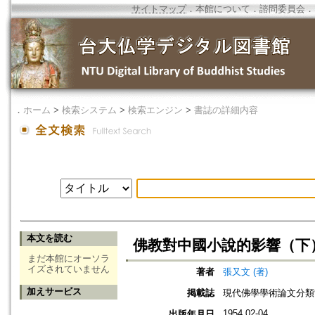
サイトマップ
．
本館について
．
諮問委員会
．
．
ホーム
>
検索システム
>
検索エンジン
>
書誌の詳細内容
本文を読む
佛教對中國小說的影響（下
まだ本館にオーソラ
イズされていません
著者
張又文 (著)
加えサービス
掲載誌
現代佛學學術論文分類
1954.02-04
出版年月日