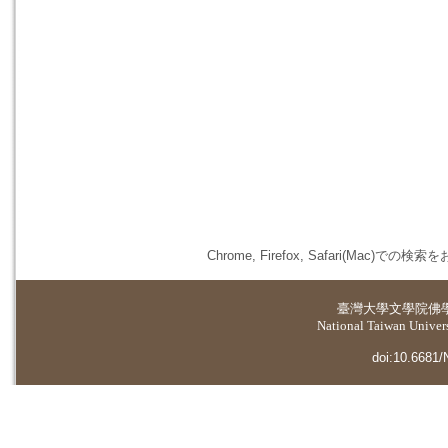
Chrome, Firefox, Safari(
臺灣大學
文學院佛
National Taiwan Universi
doi:10.6681