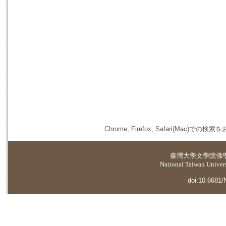
Chrome, Firefox, Safari(
臺灣大學
文學院佛
National Taiwan Universi
doi:10.6681