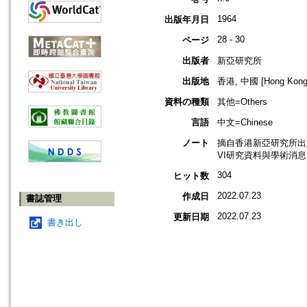
1964
出版年月日
28 - 30
ページ
出版者
新亞研究所
出版地
香港, 中國 [Hong Kong,
資料の種類
其他=Others
言語
中文=Chinese
ノート
摘自香港新亞研究所出版
VI研究資料與學術消息
304
ヒット数
2022.07.23
作成日
書誌管理
2022.07.23
更新日期
書き出し