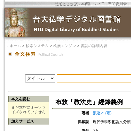
サイトマップ
．
本館について
．
諮問委員会
．
．
ホーム
>
検索システム
>
検索エンジン
>
書誌の詳細内容
本文を読む
布敦「教法史」經錄義例
まだ本館にオーソラ
イズされていません
著者
張建木 (著)
加えサービス
掲載誌
現代佛學學術論文分類
n.6
巻号