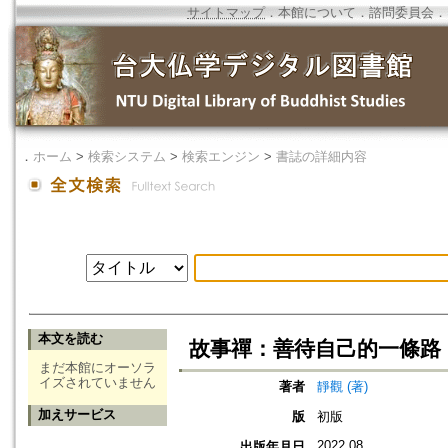
サイトマップ
．
本館について
．
諮問委員会
．
．
ホーム
>
検索システム
>
検索エンジン
>
書誌の詳細内容
本文を読む
故事禪：善待自己的一條路
まだ本館にオーソラ
イズされていません
著者
靜觀 (著)
加えサービス
版
初版
2022.08
出版年月日