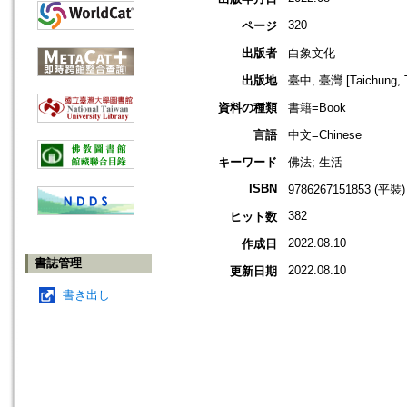
320
ページ
出版者
白象文化
出版地
臺中, 臺灣 [Taichung, T
資料の種類
書籍=Book
言語
中文=Chinese
キーワード
佛法; 生活
ISBN
9786267151853 (平裝)
382
ヒット数
2022.08.10
作成日
書誌管理
2022.08.10
更新日期
書き出し