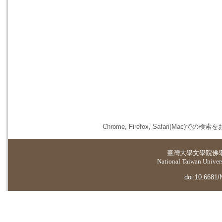
Chrome, Firefox, Safari(
臺灣大學
文學院佛
National Taiwan Universi
doi:10.6681