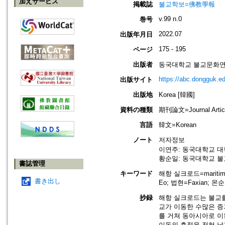
加えサービス
掲載誌
불교학보=佛教學報
v.99 n.0
巻号
2022.07
出版年月日
175 - 195
ページ
出版者
동국대학교 불교문화연구원=Ins
https://abc.dongguk.ed
出版サイト
出版地
Korea [韓國]
資料の種類
期刊論文=Journal Artic
言語
韓文=Korean
ノート
저자정보
이연주: 동국대학교 대
황순일: 동국대학교 불
書誌管理
キーワード
해항 실크로드=maritime
書き出し
Eo; 법현=Faxian; 몬순
抄録
해항 실크로드는 불교를
교가 이동한 수많은 증
를 거쳐 동아시아로 이
이동의 흔적을 전혀 남