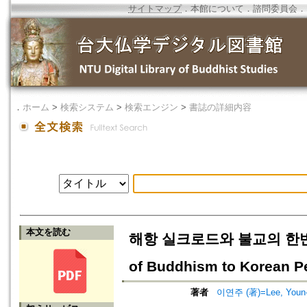
サイトマップ
．
本館について
．
諮問委員会
．
．
ホーム
>
検索システム
>
検索エンジン
>
書誌の詳細内容
本文を読む
해항 실크로드와 불교의 한반도 전래
of Buddhism to Korean P
著者
이연주 (著)=Lee, Youn-j