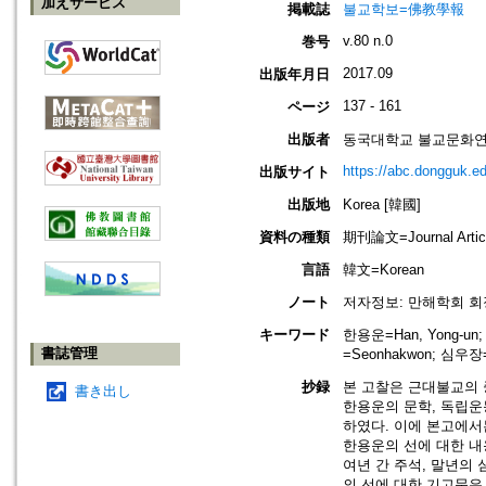
加えサービス
掲載誌
불교학보=佛教學報
v.80 n.0
巻号
2017.09
出版年月日
137 - 161
ページ
出版者
동국대학교 불교문화연구원=Ins
https://abc.dongguk.ed
出版サイト
出版地
Korea [韓國]
資料の種類
期刊論文=Journal Artic
言語
韓文=Korean
ノート
저자정보: 만해학회 회
キーワード
한용운=Han, Yong-un
書誌管理
=Seonhakwon; 심우장=
抄録
본 고찰은 근대불교의 
書き出し
한용운의 문학, 독립운
하였다. 이에 본고에서
한용운의 선에 대한 내
여년 간 주석, 말년의 
의 선에 대한 기고문은 