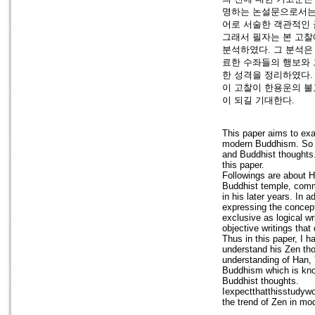
명하는 논설문으로서는 
어로 서술한 객관적인 
그래서 필자는 본 고찰
분석하였다. 그 분석은
료한 수좌들의 행보와
한 성격을 정리하였다.
이 고찰이 한용운의 불
이 되길 기대한다.
This paper aims to exa
modern Buddhism. So f
and Buddhist thoughts.
this paper.
Followings are about H
Buddhist temple, comm
in his later years. In 
expressing the concept
exclusive as logical w
objective writings that
Thus in this paper, I 
understand his Zen tho
understanding of Han, 
Buddhism which is kno
Buddhist thoughts.
Iexpectthatthisstudyw
the trend of Zen in mo