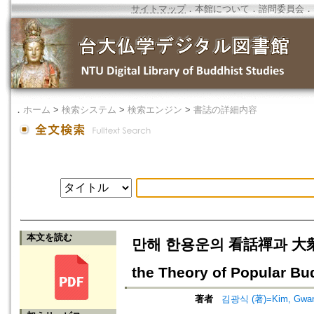
サイトマップ
．
本館について
．
諮問委員会
．
．
ホーム
>
検索システム
>
検索エンジン
>
書誌の詳細内容
本文を読む
만해 한용운의 看話禪과 大衆佛敎論
the Theory of Popular B
著者
김광식 (著)=Kim, Gwang-