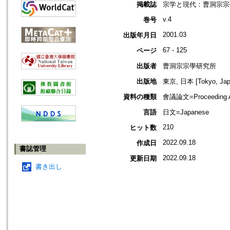
掲載誌
宗学と現代：曹洞宗宗
v.4
巻号
2001.03
出版年月日
67 - 125
ページ
出版者
曹洞宗宗學研究所
出版地
東京, 日本 [Tokyo, Jap
資料の種類
會議論文=Proceeding Ar
言語
日文=Japanese
210
ヒット数
2022.09.18
作成日
書誌管理
2022.09.18
更新日期
書き出し