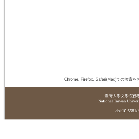
Chrome, Firefox, Safari(
臺灣大學
文學院佛
National Taiwan Universi
doi:10.6681