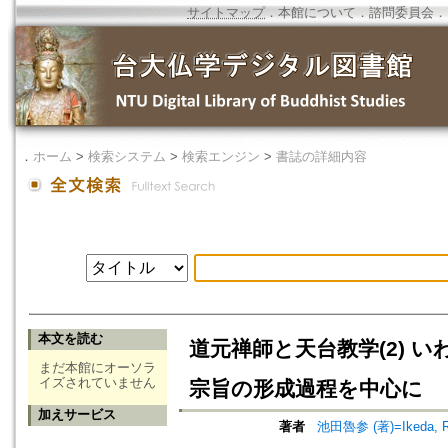
サイトマップ
．
本館について
．
諮問委員会
．
．
ホーム
>
検索システム
>
検索エンジン
>
書誌の詳細内容
本文を読む
道元禅師と天台教学(2)
まだ本館にオーソラ
イズされていません
宗旨の形成過程を中心に
加えサービス
著者
池田魯参 (著)=Ikeda, Ro