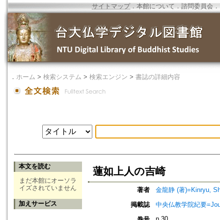
サイトマップ
．
本館について
．
諮問委員会
．
．
ホーム
>
検索システム
>
検索エンジン
>
書誌の詳細内容
本文を読む
蓮如上人の吉崎
まだ本館にオーソラ
イズされていません
著者
金龍静 (著)=Kinryu, Shi
加えサービス
掲載誌
中央仏教学院紀要=Journa
n.30
巻号