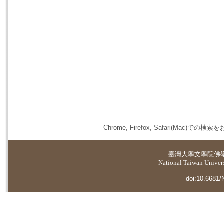
Chrome, Firefox, Safari(
臺灣大學
文學院佛
National Taiwan Universi
doi:10.6681