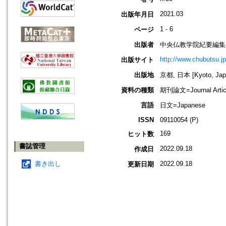
2021.03
出版年月日
1 - 6
ページ
出版者
中央仏教学院紀要編集
http://www.chubutsu.jp
出版サイト
出版地
京都, 日本 [Kyoto, Jap
資料の種類
期刊論文=Journal Artic
言語
日文=Japanese
ISSN
09110054 (P)
169
ヒット数
書誌管理
2022.09.18
作成日
書き出し
2022.09.18
更新日期