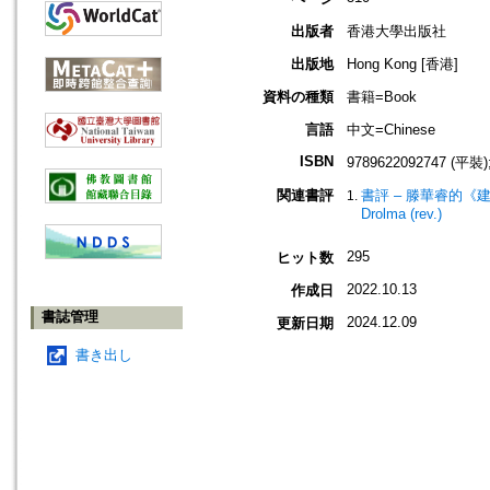
出版者
香港大學出版社
出版地
Hong Kong [香港]
資料の種類
書籍=Book
言語
中文=Chinese
ISBN
9789622092747 (平裝)
関連書評
書評 – 滕華睿的
Drolma (rev.)
295
ヒット数
2022.10.13
作成日
書誌管理
2024.12.09
更新日期
書き出し