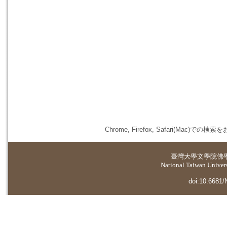
Chrome, Firefox, Safari(
臺灣大學
文學院佛
National Taiwan Universi
doi:10.6681