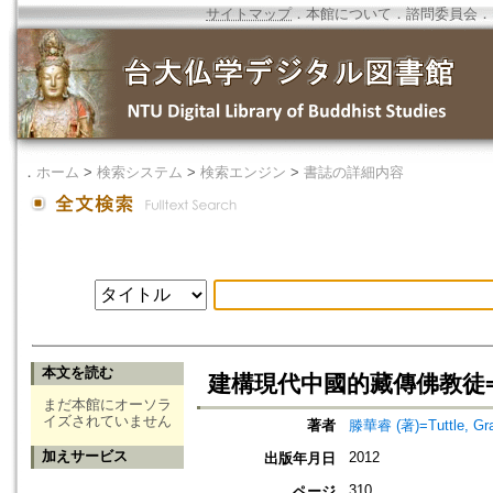
サイトマップ
．
本館について
．
諮問委員会
．
．
ホーム
>
検索システム
>
検索エンジン
>
書誌の詳細内容
本文を読む
建構現代中國的藏傳佛教徒=Tibetan
まだ本館にオーソラ
イズされていません
著者
滕華睿 (著)=Tuttle, Gra
加えサービス
2012
出版年月日
310
ページ