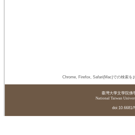
Chrome, Firefox, Safari(
臺灣大學
文學院佛
National Taiwan Universi
doi:10.6681