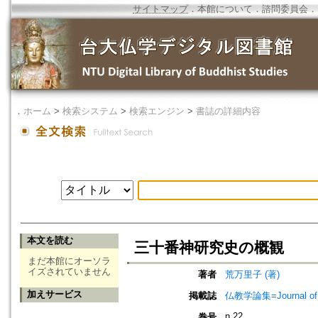
サイトマップ
．
本館について
．
諮問委員会
．
．
ホーム
>
検索システム
>
検索エンジン
>
書誌の詳細内容
本文を読む
三十番神研究史の概観
まだ本館にオーソラ
イズされていません
著者
荒万里子 (著)
加えサービス
掲載誌
仏教学論集=Journal 
n.22
巻号