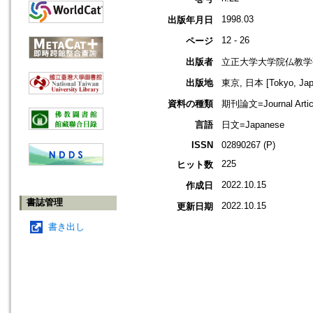
1998.03
出版年月日
12 - 26
ページ
出版者
立正大学大学院仏教学
出版地
東京, 日本 [Tokyo, Jap
資料の種類
期刊論文=Journal Artic
言語
日文=Japanese
ISSN
02890267 (P)
225
ヒット数
2022.10.15
作成日
書誌管理
2022.10.15
更新日期
書き出し