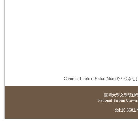
Chrome, Firefox, Safari(
臺灣大學
文學院佛
National Taiwan Universi
doi:10.6681