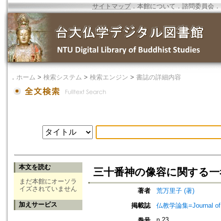
サイトマップ
．
本館について
．
諮問委員会
．
．
ホーム
>
検索システム
>
検索エンジン
>
書誌の詳細内容
本文を読む
三十番神の像容に関する一
まだ本館にオーソラ
イズされていません
著者
荒万里子 (著)
加えサービス
掲載誌
仏教学論集=Journal 
n.23
巻号