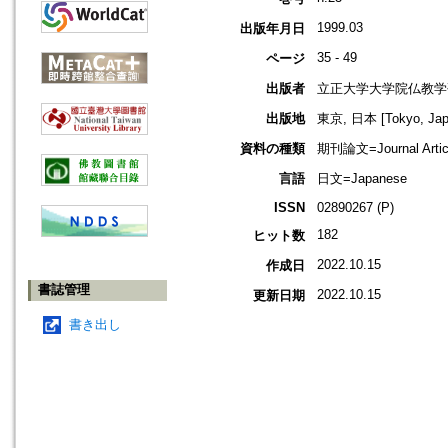
1999.03
出版年月日
35 - 49
ページ
出版者
立正大学大学院仏教学
出版地
東京, 日本 [Tokyo, Jap
資料の種類
期刊論文=Journal Artic
言語
日文=Japanese
ISSN
02890267 (P)
182
ヒット数
2022.10.15
作成日
書誌管理
2022.10.15
更新日期
書き出し