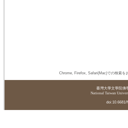
Chrome, Firefox, Safari(
臺灣大學
文學院佛
National Taiwan Universi
doi:10.6681