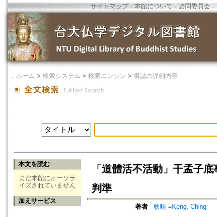
サイトマップ
．
本館について
．
諮問委員会
．
．
ホーム
>
検索システム
>
検索エンジン
>
書誌の詳細内容
本文を読む
「道體活不活動」干孟子底
まだ本館にオーソラ
イズされていません
判準
加えサービス
著者
耿晴 =Keng, Ching