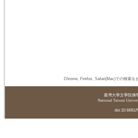
Chrome, Firefox, Safari(
臺灣大學
文學院佛
National Taiwan Universi
doi:10.6681