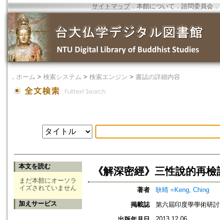
サイトマップ
．
本館について
．
諮問委員会
．
．
ホーム
>
検索システム
>
検索エンジン
>
書誌の詳細内容
本文を読む
《解深密經》三性說的再檢
まだ本館にオーソラ
イズされていません
著者
耿晴 =Keng, Ching
加えサービス
掲載誌
第六屆印度學學術研討
2013.12.06
出版年月日