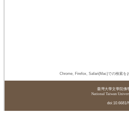
Chrome, Firefox, Safari(
臺灣大學
文學院佛
National Taiwan Universi
doi:10.6681