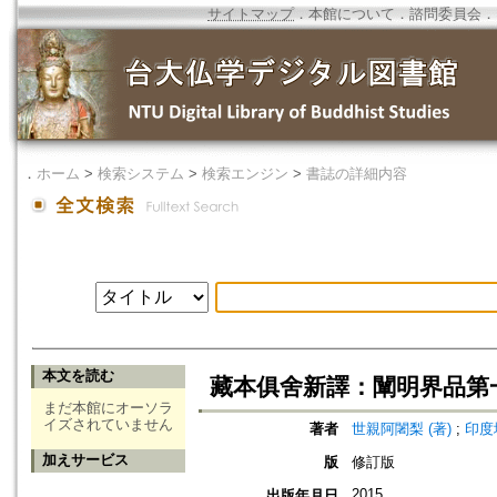
サイトマップ
．
本館について
．
諮問委員会
．
．
ホーム
>
検索システム
>
検索エンジン
>
書誌の詳細内容
本文を読む
藏本俱舍新譯：闡明界品第
まだ本館にオーソラ
イズされていません
著者
世親阿闍梨 (著)
;
印度
加えサービス
版
修訂版
2015
出版年月日