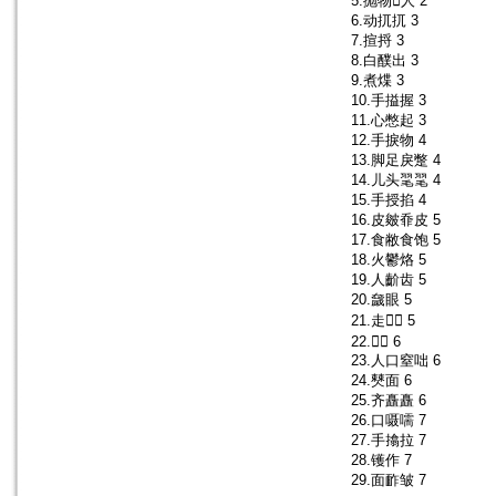
5.抛物𢯩人 2
6.动扤扤 3
7.揎捋 3
8.白醭出 3
9.煮煠 3
10.手搤握 3
11.心憋起 3
12.手捩物 4
13.脚足戾蹩 4
14.儿头毣毣 4
15.手授掐 4
16.皮皴䨿皮 5
17.食敝食饱 5
18.火鬱烙 5
19.人齘齿 5
20.奯眼 5
21.走𧾯𧾯 5
22.𠞞捾 6
23.人口窒咄 6
24.僰面 6
25.齐矗矗 6
26.口嗫嚅 7
27.手㩉拉 7
28.镬作 7
29.面䩆皱 7