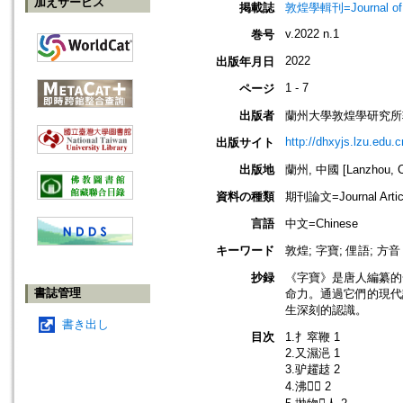
加えサービス
掲載誌
敦煌學輯刊=Journal of D
v.2022 n.1
巻号
2022
出版年月日
1 - 7
ページ
出版者
蘭州大學敦煌學研究所
http://dhxyjs.lzu.edu.c
出版サイト
出版地
蘭州, 中國 [Lanzhou, C
資料の種類
期刊論文=Journal Artic
言語
中文=Chinese
キーワード
敦煌; 字寶; 俚語; 方音
抄録
《字寶》是唐人編纂的
書誌管理
命力。通過它們的現代
生深刻的認識。
書き出し
目次
1.扌窣鞭 1
2.又濕浥 1
3.驴趯䞚 2
4.沸𤄖𤄖 2