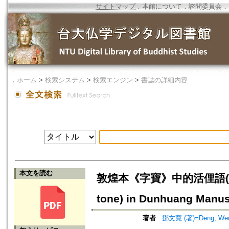
サイトマップ
．
本館について
．
諮問委員会
．
．
ホーム
>
検索システム
>
検索エンジン
>
書誌の詳細内容
本文を読む
敦煌本《字寶》中的活俚語(入聲)=De
tone) in Dunhuang Manu
著者
鄧文寬 (著)=Deng, Wen-