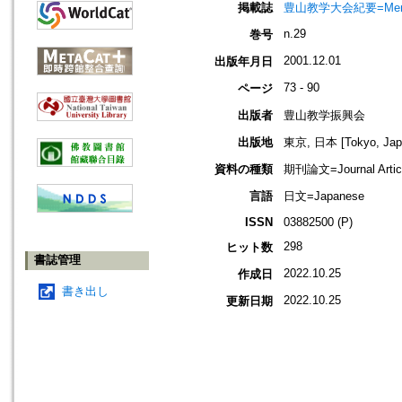
掲載誌
豊山教学大会紀要=Memoir
n.29
巻号
2001.12.01
出版年月日
73 - 90
ページ
出版者
豊山教学振興会
出版地
東京, 日本 [Tokyo, Jap
資料の種類
期刊論文=Journal Artic
言語
日文=Japanese
ISSN
03882500 (P)
298
ヒット数
書誌管理
2022.10.25
作成日
書き出し
2022.10.25
更新日期