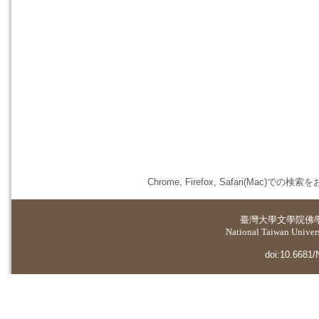
Chrome, Firefox, Safari(
臺灣大學
文學院佛
National Taiwan Universi
doi:10.6681