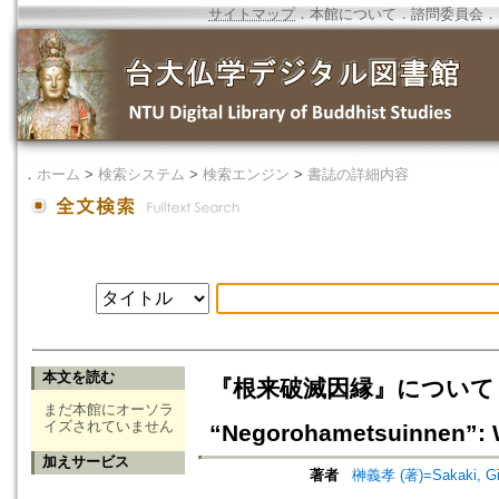
サイトマップ
．
本館について
．
諮問委員会
．
．
ホーム
>
検索システム
>
検索エンジン
>
書誌の詳細内容
本文を読む
『根来破滅因縁』について：
まだ本館にオーソラ
イズされていません
“Negorohametsuinnen”: Wh
加えサービス
著者
榊義孝 (著)=Sakaki, Gik