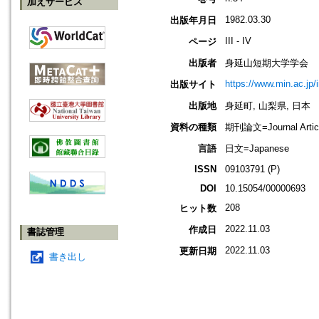
加えサービス
1982.03.30
出版年月日
III - IV
ページ
出版者
身延山短期大学学会
https://www.min.ac.jp/
出版サイト
出版地
身延町, 山梨県, 日本
資料の種類
期刊論文=Journal Artic
言語
日文=Japanese
ISSN
09103791 (P)
DOI
10.15054/00000693
208
ヒット数
2022.11.03
作成日
書誌管理
2022.11.03
更新日期
書き出し