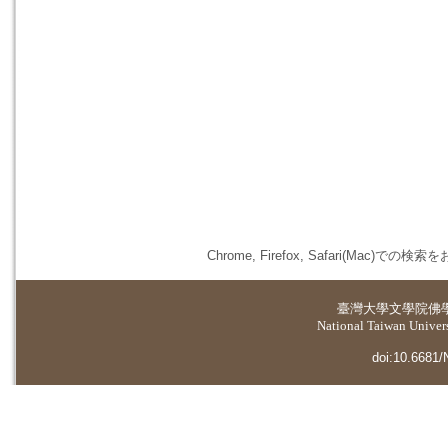
Chrome, Firefox, Safari(
臺灣大學
文學院佛
National Taiwan Universi
doi:10.6681