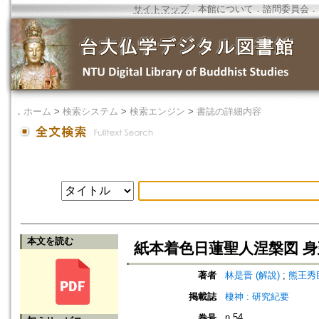
サイトマップ
．
本館について
．
諮問委員会
．
．
ホーム
>
検索システム
>
検索エンジン
>
書誌の詳細内容
本文を読む
紙本着色日蓮聖人涅槃図 身
著者
林是晋 (解說)
;
熊王秀臣
掲載誌
棲神 : 研究紀要
n.54
巻号