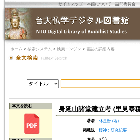
サイトマップ
．
本館について
．
諮問委員会
．
．
ホーム
>
検索システム
>
検索エンジン
>
書誌の詳細内容
本文を読む
身延山諸堂建立考 (里見泰
著者
林是晋 (著)
掲載誌
棲神 : 研究紀要
n.53
巻号