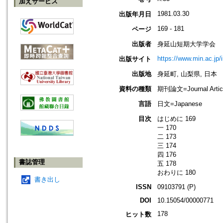
加えサービス
1981.03.30
出版年月日
169 - 181
ページ
出版者
身延山短期大学学会
https://www.min.ac.jp/
出版サイト
出版地
身延町, 山梨県, 日本
資料の種類
期刊論文=Journal Artic
言語
日文=Japanese
目次
はじめに 169
一 170
二 173
三 174
四 176
書誌管理
五 178
おわりに 180
書き出し
ISSN
09103791 (P)
DOI
10.15054/00000771
178
ヒット数