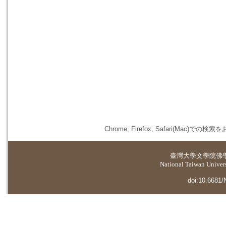
Chrome, Firefox, Safari(
臺灣大學
文學院佛
National Taiwan Universi
doi:10.6681