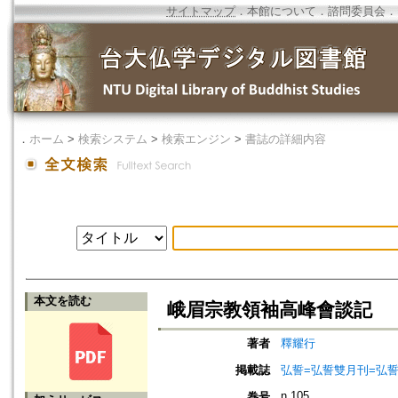
サイトマップ
．
本館について
．
諮問委員会
．
．
ホーム
>
検索システム
>
検索エンジン
>
書誌の詳細内容
本文を読む
峨眉宗教領袖高峰會談記
著者
釋耀行
掲載誌
弘誓=弘誓雙月刊=弘
n.105
巻号