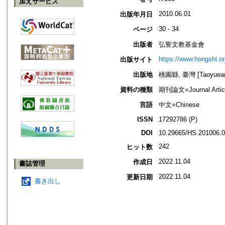
加えサービス
2010.06.01
出版年月日
30 - 34
ページ
出版者
弘誓文教基金會
https://www.hongshi.or
出版サイト
出版地
桃園縣, 臺灣 [Taoyuean 
資料の種類
期刊論文=Journal Artic
言語
中文=Chinese
ISSN
17292786 (P)
DOI
10.29665/HS.201006.
242
ヒット数
2022.11.04
作成日
書誌管理
2022.11.04
更新日期
書き出し