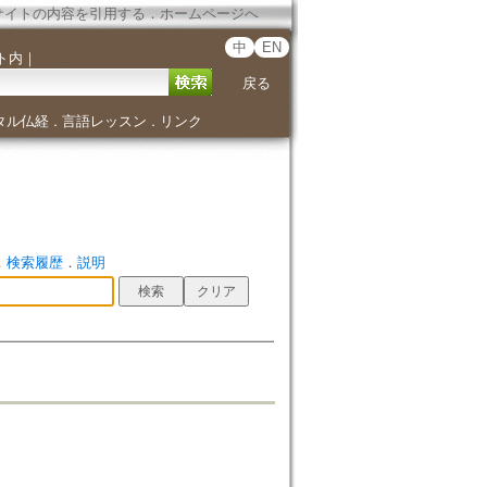
サイトの内容を引用する
．
ホームページへ
中
EN
ト内
｜
戻る
タル仏経
言語レッスン
リンク
．
．
．
検索履歴
．
説明