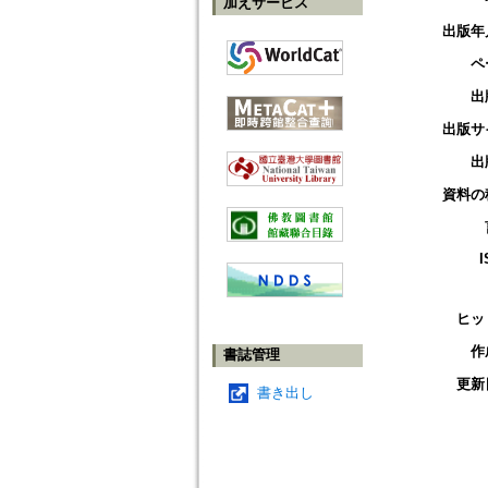
加えサービス
出版年
ペ
出
出版サ
出
資料の
I
ヒッ
作
書誌管理
更新
書き出し