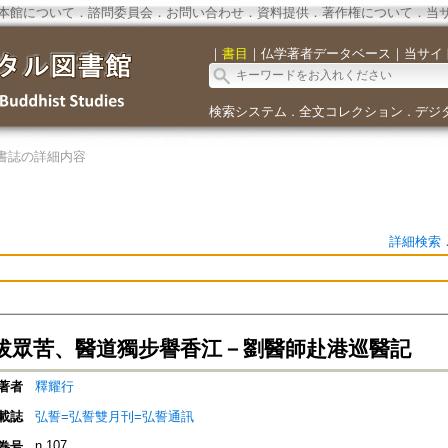
本館について
．
諮問委員会
．
お問い合わせ
．
資料提供
．
著作権について
．
当
｜
書目
｜
仏学著者データベース
｜
当サイ
検索システム
全文コレクション
デジ
．
．
書誌の詳細内容
詳細検索
拔眾苦、醫道獨步譽香江－劉醫師赴港巡醫記
著者
釋耀行
載誌
弘誓=弘誓雙月刊=弘誓通訊
n.107
巻号