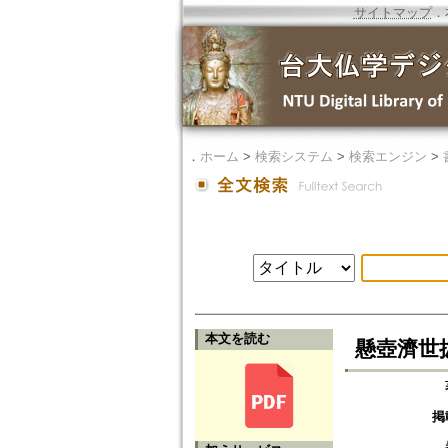
サイトマップ
．
．
ホーム
>
検索システム
>
検索エンジン
>
本文を読む
懸壺濟世
掲