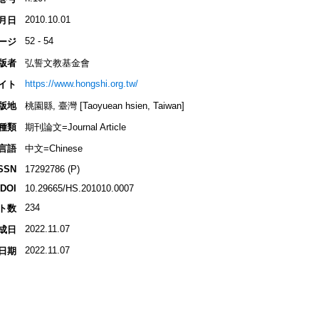
2010.10.01
月日
52 - 54
ージ
版者
弘誓文教基金會
https://www.hongshi.org.tw/
イト
版地
桃園縣, 臺灣 [Taoyuean hsien, Taiwan]
種類
期刊論文=Journal Article
言語
中文=Chinese
SSN
17292786 (P)
DOI
10.29665/HS.201010.0007
234
ト数
2022.11.07
成日
2022.11.07
日期