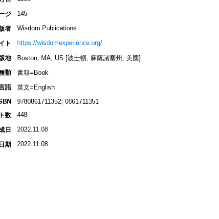
145
ージ
Wisdom Publications
版者
https://wisdomexperience.org/
イト
版地
Boston, MA, US [波士頓, 麻薩諸塞州, 美國]
種類
書籍=Book
言語
英文=English
SBN
9780861711352; 0861711351
448
ト数
2022.11.08
成日
2022.11.08
日期