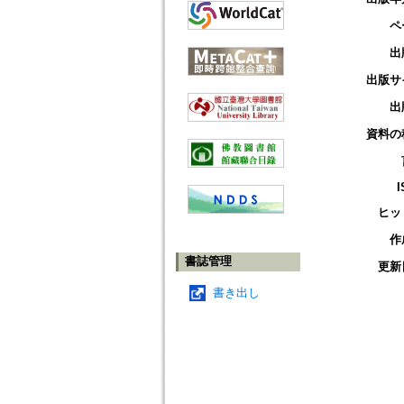
ペ
出
出版サ
出
資料の
I
ヒッ
作
書誌管理
更新
書き出し