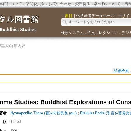
本館について
．
諮問委員会
．
お問い合わせ
．
資料提供
．
著作権について
．
当
｜
書目
｜
仏学著者データベース
｜
当サイ
検索システム
全文コレクション
デジ
．
．
書誌の詳細内容
詳細検索
ma Studies: Buddhist Explorations of Con
著者
Nyanaponika Thera (著)=向智長老 (au.)
;
Bhikkhu Bodhi (引言)=菩提比丘 (
4th ed.
版
1998
月日