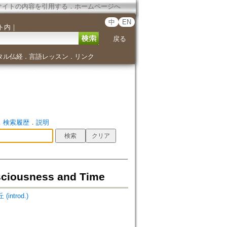
サイトの内容を引用する
．
ホームページへ
中
EN
ト内
｜
戻る
タル仏経
言語レッスン
リンク
．
．
．
検索履歴
．
説明
sciousness and Time
introd.)