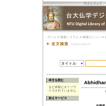
サイトマップ
．
．
ホーム
>
検索システム
>
検索エンジン
>
本文を読む
Abhidham
まだ本館にオーソラ
イズされていません
加えサービス
出版年