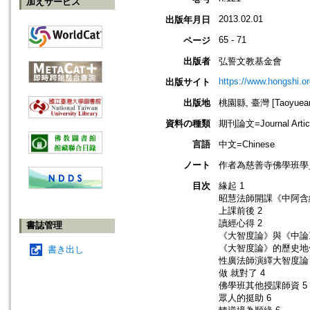
加えサービス
2013.02.01
出版年月日
65 - 71
ページ
出版者
弘誓文教基金會
https://www.hongshi.or
出版サイト
出版地
桃園縣, 臺灣 [Taoyuean 
資料の種類
期刊論文=Journal Artic
言語
中文=Chinese
ノート
作者為慈善寺佛學班學
目次
緣起 1
昭慧法師開課《中阿含
上課前後 2
讀經心得 2
書誌管理
《大智度論》與《中論》
《大智度論》的歷史地位
書き出し
性廣法師演繹大智度論 
做 就對了 4
佛學班其他授課師資 5
眾人的挺助 6