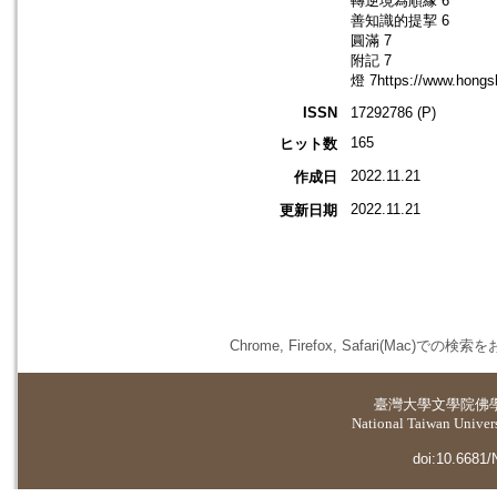
轉逆境為順緣 6
善知識的提挈 6
圓滿 7
附記 7
燈 7https://www.hong
ISSN
17292786 (P)
165
ヒット数
2022.11.21
作成日
2022.11.21
更新日期
Chrome, Firefox, Safari(
臺灣大學
文學院佛
National Taiwan Universi
doi:10.6681