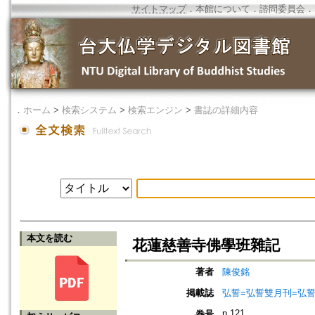
サイトマップ
．
本館について
．
諮問委員会
．
．
ホーム
>
検索システム
>
検索エンジン
>
書誌の詳細内容
本文を読む
花蓮慈善寺佛學班雜記
著者
陳俊銘
掲載誌
弘誓=弘誓雙月刊=弘
n.121
巻号