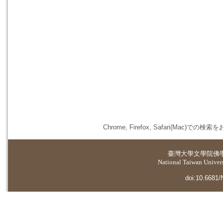
Chrome, Firefox, Safari(
臺灣大學
文學院佛
National Taiwan Universi
doi:10.6681