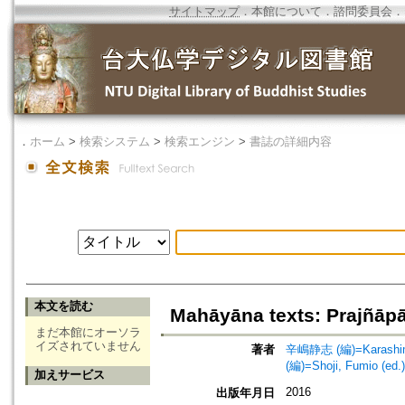
サイトマップ
．
本館について
．
諮問委員会
．
．
ホーム
>
検索システム
>
検索エンジン
>
書誌の詳細内容
本文を読む
Mahāyāna texts: Prajñāpa
まだ本館にオーソラ
イズされていません
著者
辛嶋静志 (編)=Karashima,
(編)=Shoji, Fumio (ed.)
加えサービス
2016
出版年月日