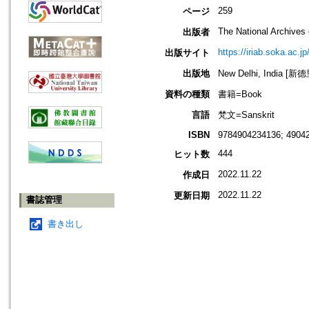
259
ページ
The National Archives 
出版者
https://iriab.soka.ac.j
出版サイト
出版地
New Delhi, India [新
資料の種類
書籍=Book
言語
梵文=Sanskrit
ISBN
9784904234136; 4904
444
ヒット数
2022.11.22
作成日
2022.11.22
更新日期
書誌管理
書き出し