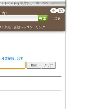
サイトの内容を引用する
．
ホームページへ
中
EN
ト内
｜
戻る
タル仏経
言語レッスン
リンク
．
．
．
検索履歴
．
説明