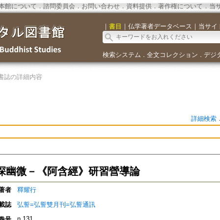
本館について
．
諮問委員会
．
お問い合わせ
．
資料提供
．
著作権について
．
当
｜
書目
｜
仏学著者データベース
｜
当サイ
検索システム
全文コレクション
デジ
．
．
書誌の詳細内容
詳細検索
探幽微－《阿含經》研習營導論
著者
釋耀行
載誌
弘誓=弘誓雙月刊=弘誓通訊
n.131
巻号