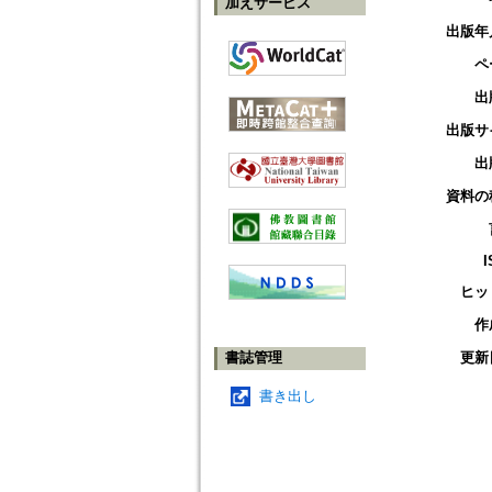
加えサービス
出版年
ペ
出
出版サ
出
資料の
I
ヒッ
作
書誌管理
更新
書き出し