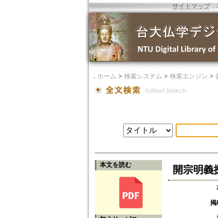
サイトマップ
．
．
ホーム
>
検索システム
>
検索エンジン
>
本文を読む
開宗明義
掲