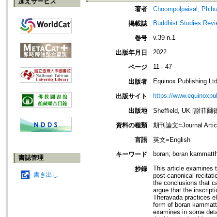
加えサービス
著者
Choompolpaisal, Phibu
Buddhist Studies Rev
掲載誌
v.39 n.1
巻号
2022
出版年月日
11 - 47
ページ
Equinox Publishing Ltd
出版者
https://www.equinoxp
出版サイト
出版地
Sheffield, UK [謝菲爾
資料の種類
期刊論文=Journal Artic
言語
英文=English
boran; boran kammatt
キーワード
書誌管理
This article examines
抄録
書き出し
post-canonical recitat
the conclusions that ca
argue that the inscripti
Theravada practices el
form of boran kammatth
examines in some detail