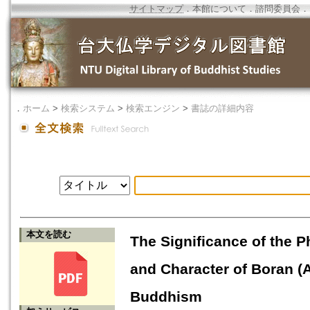
サイトマップ
．
本館について
．
諮問委員会
．
．
ホーム
>
検索システム
>
検索エンジン
>
書誌の詳細内容
本文を読む
The Significance of the 
and Character of Boran (
Buddhism