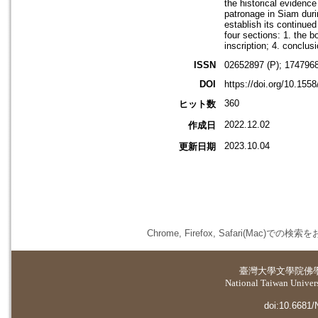
the historical evidenc
patronage in Siam durin
establish its continued
four sections: 1. the 
inscription; 4. conclus
ISSN
02652897 (P); 1747968
DOI
https://doi.org/10.155
360
ヒット数
2022.12.02
作成日
2023.10.04
更新日期
Chrome, Firefox, Safari(
臺灣大學
文學院佛
National Taiwan Universi
doi:10.6681