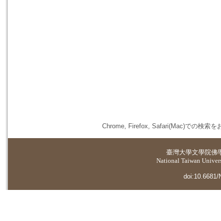
Chrome, Firefox, Safari(
臺灣大學
文學院佛
National Taiwan Universi
doi:10.6681