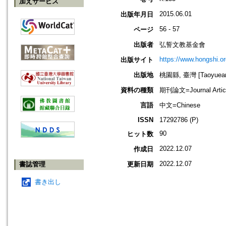
加えサービス
2015.06.01
出版年月日
56 - 57
ページ
出版者
弘誓文教基金會
https://www.hongshi.or
出版サイト
出版地
桃園縣, 臺灣 [Taoyuean 
資料の種類
期刊論文=Journal Artic
言語
中文=Chinese
ISSN
17292786 (P)
90
ヒット数
2022.12.07
作成日
2022.12.07
書誌管理
更新日期
書き出し