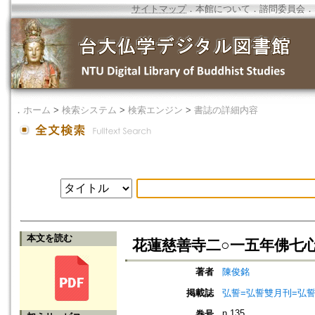
サイトマップ
．
本館について
．
諮問委員会
．
．
ホーム
>
検索システム
>
検索エンジン
>
書誌の詳細内容
本文を読む
花蓮慈善寺二○一五年佛七
著者
陳俊銘
掲載誌
弘誓=弘誓雙月刊=弘
n.135
巻号