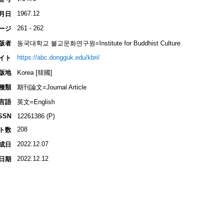
1967.12
月日
261 - 262
ージ
版者
동국대학교 불교문화연구원=Institute for Buddhist Culture
https://abc.dongguk.edu/kbri/
イト
版地
Korea [韓國]
種類
期刊論文=Journal Article
言語
英文=English
SSN
12261386 (P)
208
ト数
2022.12.07
成日
2022.12.12
日期