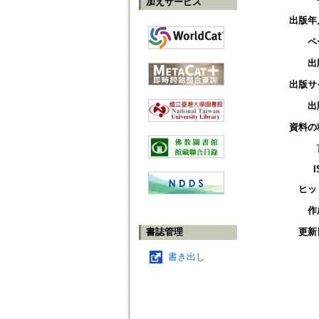
加えサービス
出版年
ペ
出
出版サ
出
資料の
I
ヒッ
作
書誌管理
更新
書き出し