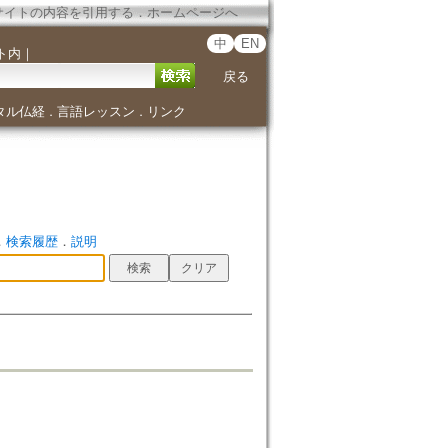
サイトの内容を引用する
．
ホームページへ
中
EN
ト内
｜
戻る
タル仏経
言語レッスン
リンク
．
．
．
検索履歴
．
説明