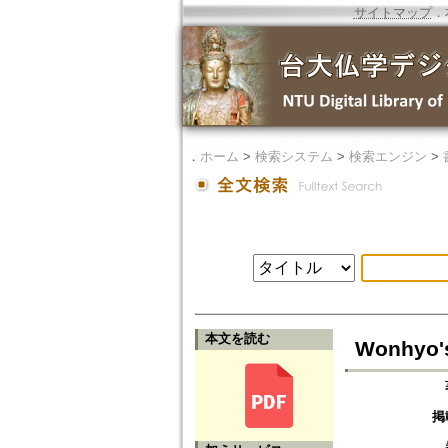
サイトマップ
．
．
ホーム
>
検索システム
>
検索エンジン
>
本文を読む
Wonhyo's
掲