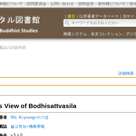
本館について
．
諮問委員会
．
お問い合わせ
．
資料提供
．
著作権について
．
当
｜
書目
｜
仏学著者データベース
｜
当サイ
検索システム
全文コレクション
デジ
．
．
書誌の詳細内容
詳細検索
 View of Bodhisattvasila
著者
Rhi, Ki-young=이기영
載誌
불교학보=佛教學報
v.5 n.0
巻号