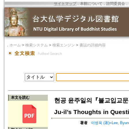
サイトマップ
．
本館について
．
諮問委員会
．
．
ホーム
>
検索システム
>
検索エンジン
>
書誌の詳細内容
本文を読む
현공 윤주일의『불교입교문답』에 
Ju-il’s Thoughts in Ques
著者
이병욱 (著)=Lee, Byung