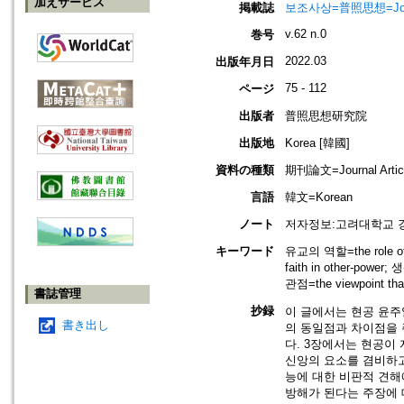
加えサービス
掲載誌
보조사상=普照思想=Journal 
v.62 n.0
巻号
2022.03
出版年月日
75 - 112
ページ
出版者
普照思想研究院
出版地
Korea [韓國]
資料の種類
期刊論文=Journal Artic
言語
韓文=Korean
ノート
저자정보:고려대학교 
キーワード
유교의 역할=the role of 
faith in other-po
관점=the viewpoint that 
書誌管理
抄録
이 글에서는 현공 윤주일
書き出し
의 동일점과 차이점을 
다. 3장에서는 현공이
신앙의 요소를 겸비하고
능에 대한 비판적 견해
방해가 된다는 주장에 